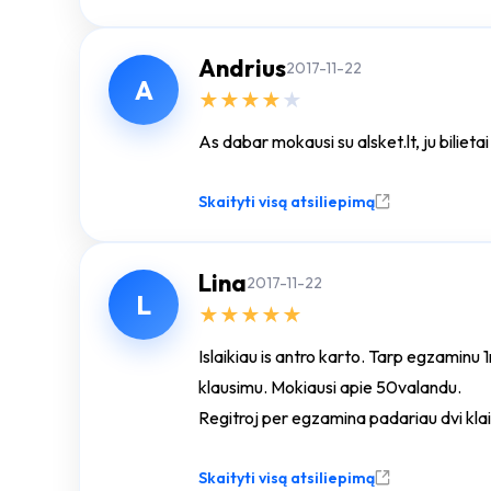
Andrius
2017-11-22
A
★
★
★
★
★
As dabar mokausi su alsket.lt, ju biliet
Skaityti visą atsiliepimą
Lina
2017-11-22
L
★
★
★
★
★
Islaikiau is antro karto. Tarp egzaminu
klausimu. Mokiausi apie 50valandu.
Regitroj per egzamina padariau dvi kla
Aciu ket!
Skaityti visą atsiliepimą