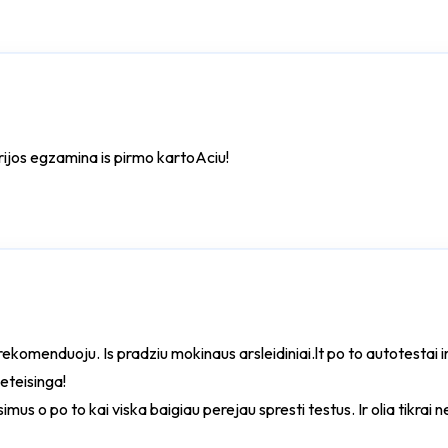
eorijos egzamina is pirmo kartoAciu!
i rekomenduoju. Is pradziu mokinaus arsleidiniai.lt po to autotesta
neteisinga!
imus o po to kai viska baigiau perejau spresti testus. Ir olia tikrai 