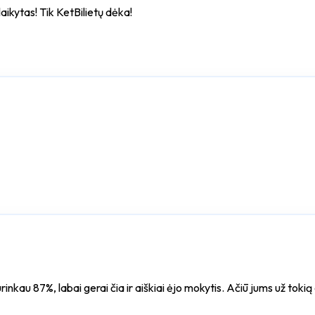
ikytas! Tik KetBilietų dėka!
 surinkau 87%, labai gerai čia ir aiškiai ėjo mokytis. Ačiū jums už t