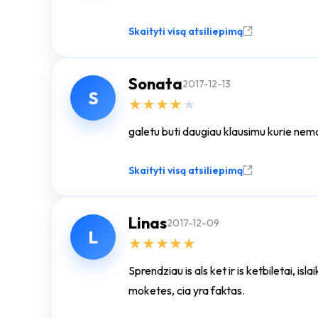
Skaityti visą atsiliepimą
Sonata
2017-12-13
S
★
★
★
★
★
galetu buti daugiau klausimu kurie nema
Skaityti visą atsiliepimą
Linas
2017-12-09
L
★
★
★
★
★
Sprendziau is als ket ir is ketbiletai, is
moketes, cia yra faktas.