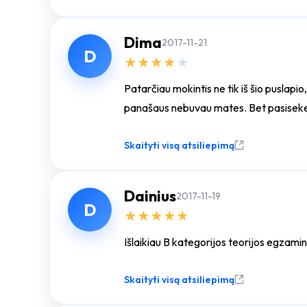
Dima
2017-11-21
D
★
★
★
★
★
Patarčiau mokintis ne tik iš šio puslapio
panašaus nebuvau mates. Bet pasiseke ir
Skaityti visą atsiliepimą
Dainius
2017-11-19
D
★
★
★
★
★
Išlaikiau B kategorijos teorijos egzamin
Skaityti visą atsiliepimą