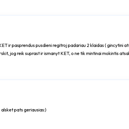
 KET ir pasprendus pusdieni regitroj padariau 2 klaidas ( gincytini
it, jog reik suprast ir ismanyt KET, o ne tik mintinai mokintis ats
alsket pats geriausias:)