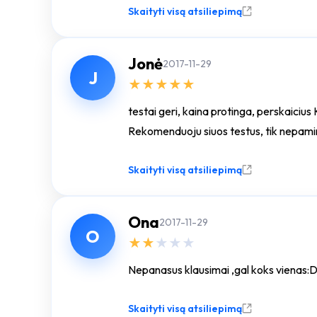
Skaityti visą atsiliepimą
Jonė
2017-11-29
J
★
★
★
★
★
testai geri, kaina protinga, perskaicius
Rekomenduoju siuos testus, tik nepamirsk
Skaityti visą atsiliepimą
Ona
2017-11-29
O
★
★
★
★
★
Nepanasus klausimai ,gal koks vienas:D 
Skaityti visą atsiliepimą