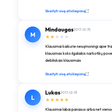
Skaityti visą atsiliepimą
Mindaugas
2017-12-15
M
★
★
★
★
★
Klausimai kaikurie nesąmoningi apie tr
klausimas koks ilgalaikis narkotikų pove
debiliskais klausimais
Skaityti visą atsiliepimą
Lukas
2017-12-15
L
★
★
★
★
★
Klausimai labai panasus arba net vienodi