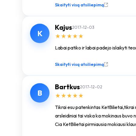
Skaityti visą atsiliepimą
Kajus
2017-12-03
K
★
★
★
★
★
Labai patiko ir labai padejo islaikyti t
Skaityti visą atsiliepimą
Bartkus
2017-12-02
B
★
★
★
★
★
Tikrai esu patenkintas KetBilietai,tikra
arsleidiniai tai viska ka mokinaus buvo 
Cia KetBilietai pirmiausia mokiausi klaus
Ačiu jum KetBilietai.