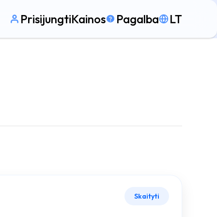
Prisijungti
Kainos
Pagalba
LT
Skaityti