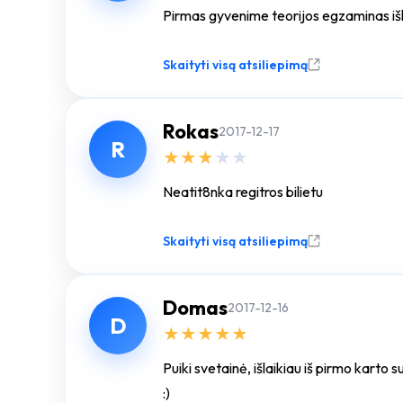
Pirmas gyvenime teorijos egzaminas išla
Skaityti visą atsiliepimą
Rokas
2017-12-17
R
★
★
★
★
★
Neatit8nka regitros bilietu
Skaityti visą atsiliepimą
Domas
2017-12-16
D
★
★
★
★
★
Puiki svetainė, išlaikiau iš pirmo karto
:)