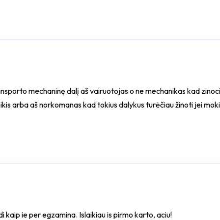
ansporto mechaninę dalį aš vairuotojas o ne mechanikas kad zinoci
ikis arba aš norkomanas kad tokius dalykus turėčiau žinoti jei mokin
 kaip ie per egzamina. Islaikiau is pirmo karto, aciu!