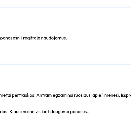
ai panasesni i regitroje naudojamus.
 1metai pertraukos. Antram egzaminui ruosiausi apie 1 menesi. Issp
idas. Klausimai ne visi bet dauguma panasus.