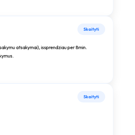
Skaityti
 atsakymu atsakymai), issprendziau per 8min.
akymus.
Skaityti