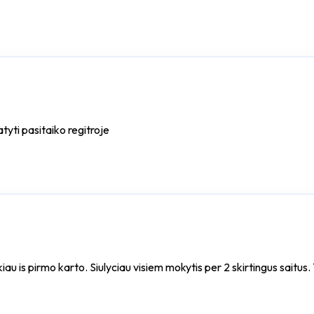
tyti pasitaiko regitroje
laikiau is pirmo karto. Siulyciau visiem mokytis per 2 skirtingus saitu