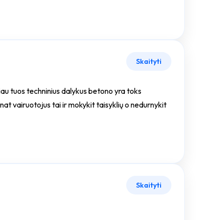
Skaityti
au tuos techninius dalykus betono yra toks
at vairuotojus tai ir mokykit taisyklių o nedurnykit
Skaityti