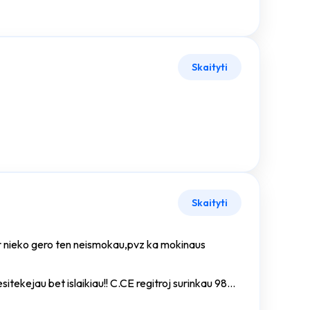
Skaityti
Skaityti
i ir nieko gero ten neismokau,pvz ka mokinaus
nesitekejau bet islaikiau!! C.CE regitroj surinkau 98%