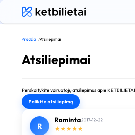
Pradžia
Atsiliepimai
Atsiliepimai
Perskaitykite vairuotojų atsiliepimus apie KETBILIETAI® 
Palikite atsiliepimą
Raminta
2017-12-22
R
★
★
★
★
★