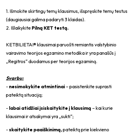
1. Išmokite skirtingų temų klausimus, išspręskite temų testus
(daugiausiai galima padaryti 3 klaidas).
2. Išlaikykite
Pilną KET testą.
KETBILIETAI® klausimai paruošti remiantis valstybinio
vairavimo teorijos egzamino metodika ir yra panašūs į
„Regitros“ duodamus per teorijos egzaminą.
Svarbu:
-
nesimokykite atmintinai
– pasistenkite suprasti
pateiktą situaciją;
-
labai atidžiai įsiskaitykite į klausimą
– kai kurie
klausimai ir atsakymai yra „sukti“;
-
skaitykite paaiškinimą,
pateiktą prie kiekvieno