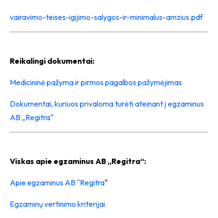
vairavimo-teises-igijimo-salygos-ir-minimalus-amzius.pdf
Reikalingi dokumentai:
Medicininė pažyma ir pirmos pagalbos pažymėjimas
Dokumentai, kuriuos privaloma turėti ateinant į egzaminus
AB „Regitra“
Viskas apie egzaminus AB „Regitra“:
Apie egzaminus AB "Regitra
"
Egzaminų vertinimo kriterijai