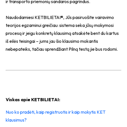
ir transporto priemonių sandaros pagrindus.
Naudodamiesi KETBILIETAI®, Jūs pasiruošite vairavimo
teorijos egzaminui greičiau: sistema seka jūsų mokymosi
procesą ir jeigu konkretų klausimą atsakėte bent du kartus
iš eilės teisingai – jums jau šio klausimo mokantis
nebepateiks, tačiau sprendžiant Pilną testą jie bus rodomi.
Viskas apie KETBILIETAI:
Nuo ko pradėti, kaip registruotis ir kaip mokytis KET
klausimus?