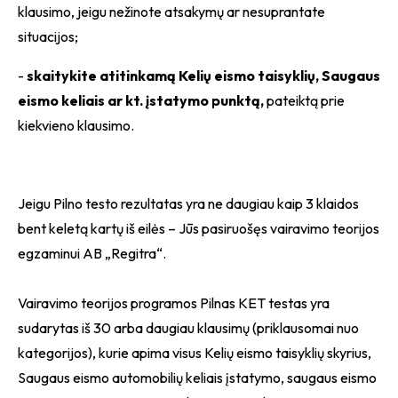
klausimo, jeigu nežinote atsakymų ar nesuprantate
situacijos;
-
skaitykite atitinkamą Kelių eismo taisyklių, Saugaus
eismo keliais ar kt. įstatymo punktą,
pateiktą prie
kiekvieno klausimo.
Jeigu Pilno testo rezultatas yra ne daugiau kaip 3 klaidos
bent keletą kartų iš eilės – Jūs pasiruošęs vairavimo teorijos
egzaminui AB „Regitra“.
Vairavimo teorijos programos Pilnas KET testas yra
sudarytas iš 30 arba daugiau klausimų (priklausomai nuo
kategorijos), kurie apima visus Kelių eismo taisyklių skyrius,
Saugaus eismo automobilių keliais įstatymo, saugaus eismo