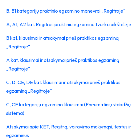
B, B1 kategorijų praktinio egzamino manevrai „Regitroje“
A, A1, A2 kat. Regitros praktinio egzamino tvarka aikštelėje
B kat. klausimai ir atsakymai prieš praktikos egzaminą
„Regitroje“
A kat. klausimai ir atsakymai prieš praktikos egzaminą
„Regitroje“
C, D, CE, DE kat. klausimai ir atsakymai prieš praktikos
egzaminą „Regitroje“
C, CE kategorijų egzamino klausimai (
Pneumatinių stabdžių
sistema
)
Atsakymai apie KET, Regitrą, vairavimo mokymąsi, testus ir
egzaminus