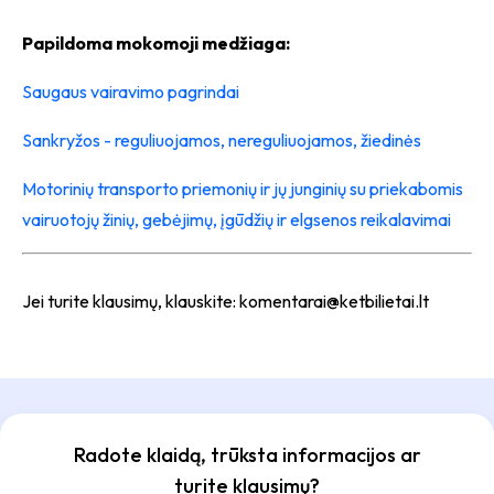
Papildoma mokomoji medžiaga:
Saugaus vairavimo pagrindai
Sankryžos - reguliuojamos, nereguliuojamos, žiedinės
Motorinių transporto priemonių ir jų junginių su priekabomis
vairuotojų žinių, gebėjimų, įgūdžių ir elgsenos reikalavimai
Jei turite klausimų, klauskite: komentarai@ketbilietai.lt
Radote klaidą, trūksta informacijos ar
turite klausimų?