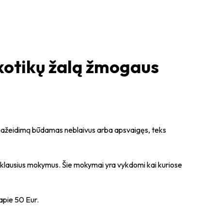
kotikų žalą žmogaus
ė pažeidimą būdamas neblaivus arba apsvaigęs, teks
šklausius mokymus. Šie mokymai yra vykdomi kai kuriose
apie 50 Eur.