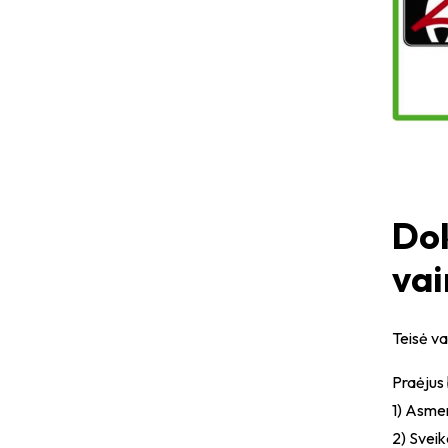
Dok
vai
Teisė va
Praėjus 
1) Asme
2) Svei