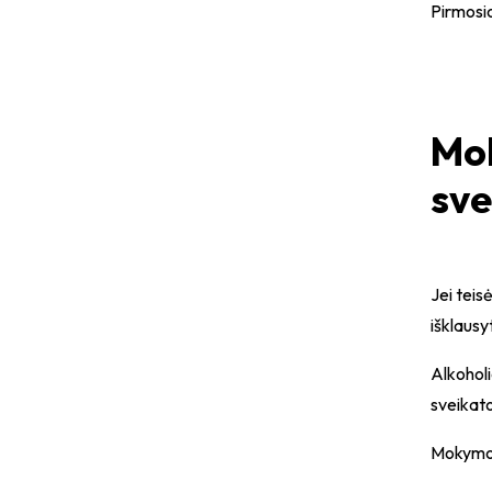
Pirmosi
Mok
sve
Jei teis
išklausy
Alkoholi
sveikat
Mokymo 