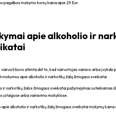
os pagalbos mokymo kursų kaina apie 25 Eur.
ymai apie alkoholio ir nar
ikatai
ė vairuoti buvo atimta dėl to, kad vairuotojas vairavo arba įvykd
ti mokymus apie alkoholio ir narkotikų žalą žmogaus sveikatai.
o ir narkotikų žalos žmogaus sveikatai pažymėjimas suteikiamas i
os įstaigose arba vairavimo mokyklose.
apie alkoholio ir narkotikų žalą žmogaus sveikatai mokymų kaina 