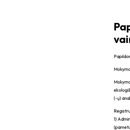
Pap
vai
Papildo
Mokymai 
Mokymo k
ekologi
(-ų) ana
Registr
1) Admin
(pametus