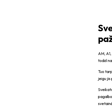
Sve
paž
AM, A1, 
todėl na
Tuo tarp
jeigu ji
Sveikat
pagalbo
svetain