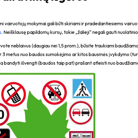
mi vairuotojų mokymai gali būti skiriami ir pradedantiesiems vair
s
. Neišklausę papildomų kursų, tokie „žalieji“ negali gauti nuolatin
avote neblaivus (daugiau nei 1,5 prom.), būsite traukiami baudžiam
ar 3 metus nuo baudos sumokėjimo ar kitos bausmės įvykdymo (turė
a bandyti išvengti (baudos taip pat) prašant atleisti nuo baudži