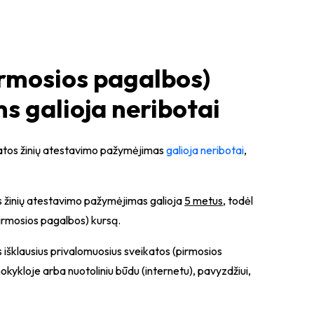
irmosios pagalbos)
 galioja neribotai
katos žinių atestavimo pažymėjimas
galioja neribotai
,
os žinių atestavimo pažymėjimas galioja
5 metus
, todėl
(pirmosios pagalbos) kursą.
išklausius privalomuosius sveikatos
(pirmosios
mokykloje
arba nuotoliniu būdu (internetu), pavyzdžiui,