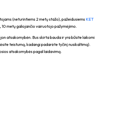
uotojams (neturintiems 2 metų stažo), pažeidusiems
KET
io, 10 metų galiojančio vairuotojo pažymėjimo.
ojon atsakomybėn. Bus skirta bauda ir yra būsite laikomi
site teistumą, kadangi padarėte tyčinį nusikaltimą).
amosios atsakomybės pagal laidavimą.