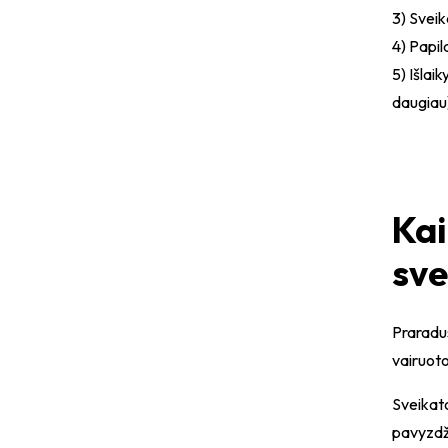
3) Svei
4) Papi
5) Išlai
daugiau
Kai
sve
Praradus
vairuoto
Sveikat
pavyzdži