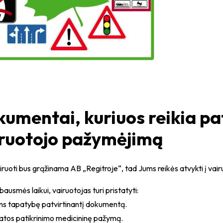
umentai, kuriuos reikia pat
ruotojo pažymėjimą
iruoti bus grąžinama AB „Regitroje“, tad Jums reikės atvykti į vai
bausmės laikui, vairuotojas turi pristatyti:
ns tapatybę patvirtinantį dokumentą.
katos patikrinimo medicininę pažymą.