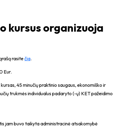
o kursus organizuoja
ąrašą rasite
čia
.
0 Eur.
 kursas, 45 minučių praktinio saugaus, ekonomiško ir
učių trukmės individualus padaryto (-ų) KET pažeidimo
ntis jam buvo taikyta administracinė atsakomybė