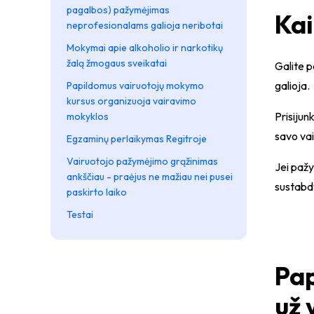
pagalbos) pažymėjimas
Kai
neprofesionalams galioja neribotai
Mokymai apie alkoholio ir narkotikų
žalą žmogaus sveikatai
Galite p
galioja.
Papildomus vairuotojų mokymo
kursus organizuoja vairavimo
Prisijun
mokyklos
savo va
Egzaminų perlaikymas Regitroje
Vairuotojo pažymėjimo grąžinimas
Jei pažy
ankščiau - praėjus ne mažiau nei pusei
sustabd
paskirto laiko
Testai
Pap
už 