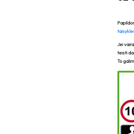
​Papildo
taisykle
Jei vair
teisti d
To galim