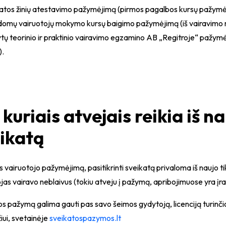
katos žinių atestavimo pažymėjimą (pirmos pagalbos kursų pažymė
ldomų vairuotojų mokymo kursų baigimo pažymėjimą (iš vairavimo 
kytų teorinio ir praktinio vairavimo egzamino AB „Regitroje“ pažymė
).
 kuriais atvejais reikia iš na
ikatą
 vairuotojo pažymėjimą, pasitikrinti sveikatą privaloma iš naujo tik
jas vairavo neblaivus (tokiu atveju į pažymą, apribojimuose yra įr
os pažymą
galima gauti pas savo šeimos gydytoją, licenciją turinči
ui, svetainėje
sveikatospazymos.lt