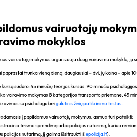
ildomus vairuotojų mokym
ravimo mokyklos
mus vairuotojų mokymus organizuoja daug vairavimo mokyklų, jų s
paprastai trunka vieną dieną, daugiausiai – dvi, jų kaina – apie 10
ursą sudaro: 45 minučių teorijos kursas, 90 minučių psichologijos
ško vairavimo mokymas B kategorijos transporto priemone, 45 min
lizavimas su psichologu bei
galutinis žinių patikrinimo testas
.
uodamasis į papildomus vairuotojų mokymus, asmuo turi pateikti:
istracinio teismo sprendimą arba policijos nutarimą, kuriuo remia
 policijos nutarimą, jį galima išsitraukti iš
epolicija.lt
).