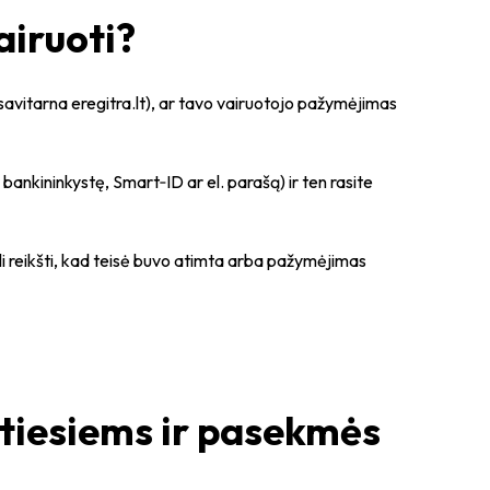
airuoti?
 savitarna eregitra.lt), ar tavo vairuotojo pažymėjimas
 bankininkystę, Smart‑ID ar el. parašą) ir ten rasite
li reikšti, kad teisė buvo atimta arba pažymėjimas
iesiems ir pasekmės