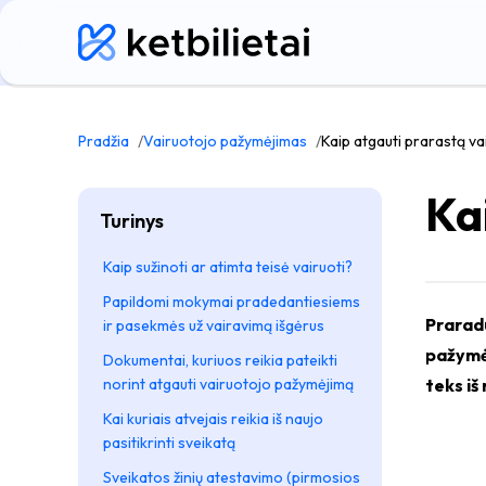
Pradžia
Vairuotojo pažymėjimas
Kaip atgauti prarastą v
Ka
Turinys
Kaip sužinoti ar atimta teisė vairuoti?
Papildomi mokymai pradedantiesiems
Praradu
ir pasekmės už vairavimą išgėrus
pažymėj
Dokumentai, kuriuos reikia pateikti
norint atgauti vairuotojo pažymėjimą
teks iš
Kai kuriais atvejais reikia iš naujo
pasitikrinti sveikatą
Sveikatos žinių atestavimo (pirmosios