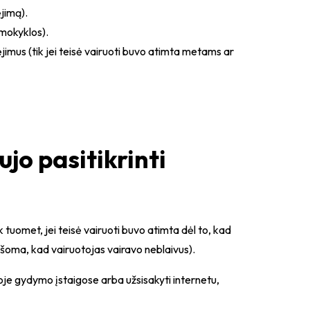
jimą).
mokyklos).
jimus (tik jei teisė vairuoti buvo atimta metams ar
ujo pasitikrinti
 tuomet, jei teisė vairuoti buvo atimta dėl to, kad
ašoma, kad vairuotojas vairavo neblaivus).
oje gydymo įstaigose arba užsisakyti internetu,