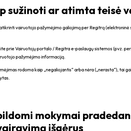
p sužinoti ar atimta teisė v
atikrinti vairuotojo pažymėjimo galiojimą per Regitrą (elektroninė
kite prie Vairuotojų portalo / Regitra e‑paslaugų sistemos (pvz. per
iruotojo pažymėjimo informaciją.
mėjimas rodoma kaip „negaliojantis“ arba nėra („nerasta“), tai ga
ytas.
ildomi mokymai pradedant
vairavimą išgėrus