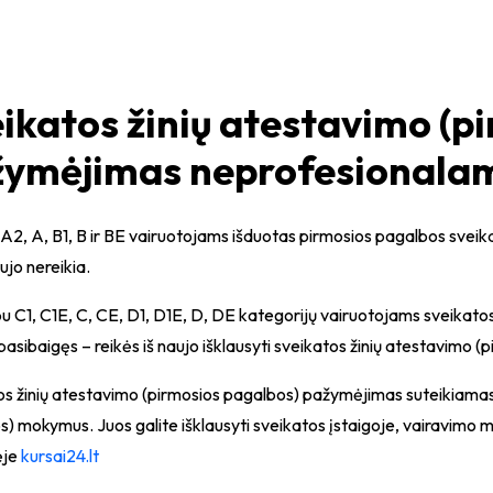
ikatos žinių atestavimo (p
ymėjimas neprofesionalams
A2, A, B1, B ir BE vairuotojams išduotas pirmosios pagalbos svei
ujo nereikia.
u C1, C1E, C, CE, D1, D1E, D, DE kategorijų vairuotojams sveikat
s pasibaigęs – reikės iš naujo išklausyti sveikatos žinių atestavimo 
os žinių atestavimo
(pirmosios pagalbos)
pažymėjimas suteikiamas 
s)
mokymus. Juos galite išklausyti sveikatos įstaigoje, vairavimo 
ėje
kursai24.lt