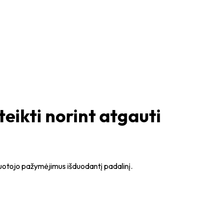
eikti norint atgauti
ruotojo pažymėjimus išduodantį padalinį.