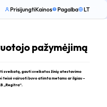
Prisijungti
Kainos
Pagalba
LT
iruotojo pažymėjimą
ti sveikatą, gauti sveikatos žinių atestavimo
 teisė vairuoti buvo atimta metams ar ilgiau –
AB „Regitra“.