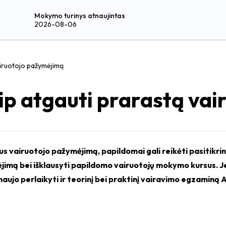
Mokymo turinys atnaujintas
2026-08-06
airuotojo pažymėjimą
ip atgauti prarastą va
s vairuotojo pažymėjimą, papildomai gali reikėti pasitikrin
imą bei išklausyti papildomo vairuotojų mokymo kursus. Jei
 naujo perlaikyti ir teorinį bei praktinį vairavimo egzaminą 