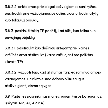
3.8.2.2. artėdamas prie blogai apžvelgiamos sankryžos,
pasitraukti prie važiuojamosios dalies vidurio, kad matytų
kuo toliau už posūkių;
3.8.3. pasirinkti tokią TP padėtį, kad būtų kuo toliau nuo
pavojingų objektų:
3.8.3.1. pasitraukti kuo dešiniau artėjant prie įkalnės
viršūnės arba atsitraukti į kairę važiuojant pro paliktas
stovėti TP;
3.8.3.2. važiuoti taip, kad atstumas tarp egzaminuojamojo
vairuojamos TP ir kito eismo dalyvio būtų saugus
atsižvelgiant į eismo sąlygas.
3.9. Padėties pasirinkimas manevruojant (visos kategorijos,
išskyrus AM, A1, A2 ir A):