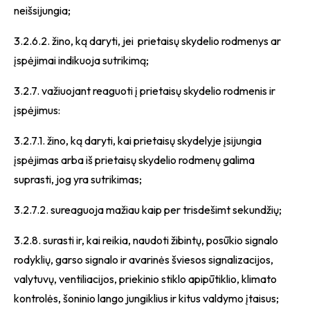
neišsijungia;
3.2.6.2. žino, ką daryti, jei prietaisų skydelio rodmenys ar
įspėjimai indikuoja sutrikimą;
3.2.7. važiuojant reaguoti į prietaisų skydelio rodmenis ir
įspėjimus:
3.2.7.1. žino, ką daryti, kai prietaisų skydelyje įsijungia
įspėjimas arba iš prietaisų skydelio rodmenų galima
suprasti, jog yra sutrikimas;
3.2.7.2. sureaguoja mažiau kaip per trisdešimt sekundžių;
3.2.8. surasti ir, kai reikia, naudoti žibintų, posūkio signalo
rodyklių, garso signalo ir avarinės šviesos signalizacijos,
valytuvų, ventiliacijos, priekinio stiklo apipūtiklio, klimato
kontrolės, šoninio lango jungiklius ir kitus valdymo įtaisus;