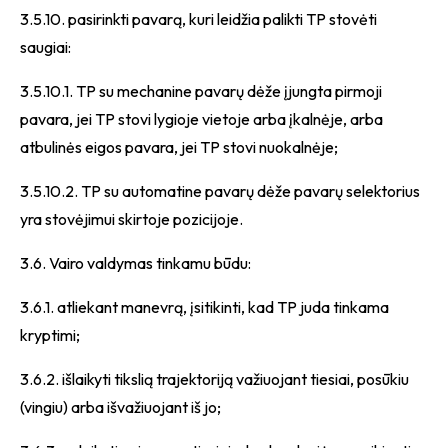
3.5.10. pasirinkti pavarą, kuri leidžia palikti TP stovėti
saugiai:
3.5.10.1. TP su mechanine pavarų dėže įjungta pirmoji
pavara, jei TP stovi lygioje vietoje arba įkalnėje, arba
atbulinės eigos pavara, jei TP stovi nuokalnėje;
3.5.10.2. TP su automatine pavarų dėže pavarų selektorius
yra stovėjimui skirtoje pozicijoje.
3.6. Vairo valdymas tinkamu būdu:
3.6.1. atliekant manevrą, įsitikinti, kad TP juda tinkama
kryptimi;
3.6.2. išlaikyti tikslią trajektoriją važiuojant tiesiai, posūkiu
(vingiu) arba išvažiuojant iš jo;