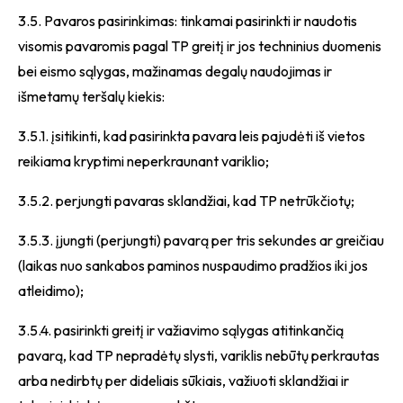
3.5. Pavaros pasirinkimas: tinkamai pasirinkti ir naudotis
visomis pavaromis pagal TP greitį ir jos techninius duomenis
bei eismo sąlygas, mažinamas degalų naudojimas ir
išmetamų teršalų kiekis:
3.5.1. įsitikinti, kad pasirinkta pavara leis pajudėti iš vietos
reikiama kryptimi neperkraunant variklio;
3.5.2. perjungti pavaras sklandžiai, kad TP netrūkčiotų;
3.5.3. įjungti (perjungti) pavarą per tris sekundes ar greičiau
(laikas nuo sankabos paminos nuspaudimo pradžios iki jos
atleidimo);
3.5.4. pasirinkti greitį ir važiavimo sąlygas atitinkančią
pavarą, kad TP nepradėtų slysti, variklis nebūtų perkrautas
arba nedirbtų per dideliais sūkiais, važiuoti sklandžiai ir