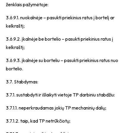
ženklais pažymėtoje:
3.6.9.1. nuokalnėje – pasukti priekinius ratus į bortelį ar
kelkraštį;
3.6.9.2. įkalnėje be bortelio – pasukti priekinius ratus į
kelkraštį;
3.6.9.3. įkalnėje su borteliu – pasukti priekinius ratus nuo
bortelio.
3.7. Stabdymas:
3.7.1. sustabdyti ir išlaikyti vietoje TP darbiniu stabdžiu:
3.7.1.1. neperkraudamas jokių TP mechaninių dalių;
3.7.1.2. taip, kad TP netrūkčiotų;