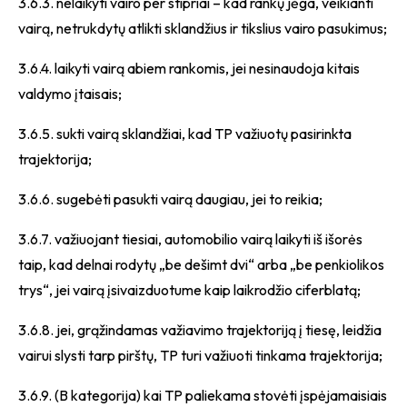
3.6.3. nelaikyti vairo per stipriai – kad rankų jėga, veikianti
vairą, netrukdytų atlikti sklandžius ir tikslius vairo pasukimus;
3.6.4. laikyti vairą abiem rankomis, jei nesinaudoja kitais
valdymo įtaisais;
3.6.5. sukti vairą sklandžiai, kad TP važiuotų pasirinkta
trajektorija;
3.6.6. sugebėti pasukti vairą daugiau, jei to reikia;
3.6.7. važiuojant tiesiai, automobilio vairą laikyti iš išorės
taip, kad delnai rodytų „be dešimt dvi“ arba „be penkiolikos
trys“, jei vairą įsivaizduotume kaip laikrodžio ciferblatą;
3.6.8. jei, grąžindamas važiavimo trajektoriją į tiesę, leidžia
vairui slysti tarp pirštų, TP turi važiuoti tinkama trajektorija;
3.6.9. (B kategorija) kai TP paliekama stovėti įspėjamaisiais