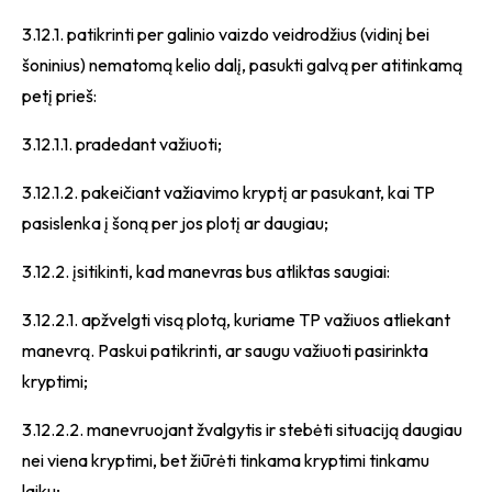
3.12.1. patikrinti per galinio vaizdo veidrodžius (vidinį bei
šoninius) nematomą kelio dalį, pasukti galvą per atitinkamą
petį prieš:
3.12.1.1. pradedant važiuoti;
3.12.1.2. pakeičiant važiavimo kryptį ar pasukant, kai TP
pasislenka į šoną per jos plotį ar daugiau;
3.12.2. įsitikinti, kad manevras bus atliktas saugiai:
3.12.2.1. apžvelgti visą plotą, kuriame TP važiuos atliekant
manevrą. Paskui patikrinti, ar saugu važiuoti pasirinkta
kryptimi;
3.12.2.2. manevruojant žvalgytis ir stebėti situaciją daugiau
nei viena kryptimi, bet žiūrėti tinkama kryptimi tinkamu
laiku;