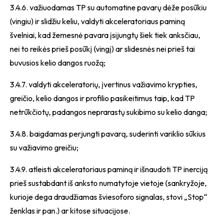
3.4.6. važiuodamas TP su automatine pavarų dėže posūkiu
(vingiu) ir slidžiu keliu, valdyti akceleratoriaus paminą
švelniai, kad žemesnė pavara įsijungtų šiek tiek anksčiau,
nei to reikės prieš posūkį (vingį) ar slidesnės nei prieš tai
buvusios kelio dangos ruožą;
3.4.7. valdyti akceleratorių, įvertinus važiavimo krypties,
greičio, kelio dangos ir profilio pasikeitimus taip, kad TP
netrūkčiotų, padangos neprarastų sukibimo su kelio danga;
3.4.8. baigdamas perjungti pavarą, suderinti variklio sūkius
su važiavimo greičiu;
3.4.9. atleisti akceleratoriaus paminą ir išnaudoti TP inerciją
prieš sustabdant iš anksto numatytoje vietoje (sankryžoje,
kurioje dega draudžiamas šviesoforo signalas, stovi „Stop“
ženklas ir pan.) ar kitose situacijose.