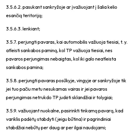
3.5.6.2. pasukant sankryžoje ar įvažiuojant į šalia kelio
esančią teritoriją;
3.5.6.3. lenkiant;
3.5.7. perjungti pavaras, kai automobilis važiuoja tiesiai, t. y.
atleisti sankabos paminą, kol TP važiuoja tiesiai, nes
pavaros perjungimas nebaigtas, kol iki galo neatleista
sankabos pamina;
3.5.8. perjungti pavaras posūkyje, vingyje ar sankryžoje tik
jei tuo pačiu metu nesukamas vairas ir jei pavaros
perjungimas netrukdo TP judėti sklandžiai ir tolygiai;
3.5.9. važiuojant nuokalne, pasirinkti tinkamą pavarą, kad
variklis padėtų stabdyti (jeigu būtina) ir pagrindiniai
stabdžiai nebūtų per daug ar per ilgai naudojami;