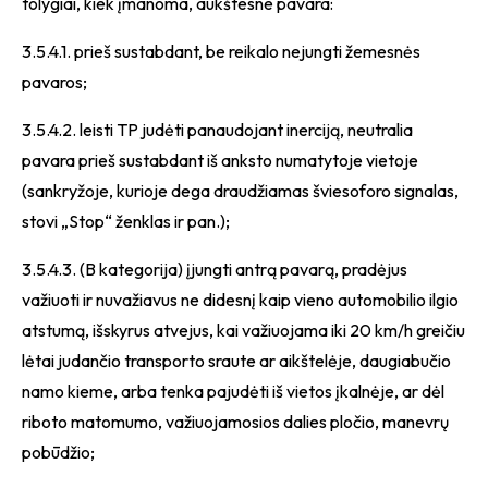
tolygiai, kiek įmanoma, aukštesne pavara:
3.5.4.1. prieš sustabdant, be reikalo nejungti žemesnės
pavaros;
3.5.4.2. leisti TP judėti panaudojant inerciją, neutralia
pavara prieš sustabdant iš anksto numatytoje vietoje
(sankryžoje, kurioje dega draudžiamas šviesoforo signalas,
stovi „Stop“ ženklas ir pan.);
3.5.4.3. (B kategorija) įjungti antrą pavarą, pradėjus
važiuoti ir nuvažiavus ne didesnį kaip vieno automobilio ilgio
atstumą, išskyrus atvejus, kai važiuojama iki 20 km/h greičiu
lėtai judančio transporto sraute ar aikštelėje, daugiabučio
namo kieme, arba tenka pajudėti iš vietos įkalnėje, ar dėl
riboto matomumo, važiuojamosios dalies pločio, manevrų
pobūdžio;