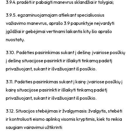
3.9.4. pradėti ir pabaigti manevrus sklandžiai ir tolygiai;
3.9.5. egzaminuojamajam atliekant specialiuosius
važiavimo manevrus, aprašo 3.9 papunktyje neįvardyti
įgūdžiai ir gebėjimai vertinami laikantis kitų šio aprašo
nuostatų.
3.10. Padėties pasirinkimas sukant į dešinę: įvairiose posūkių
į dešinę situacijose pasirinkti ir išlaikyti tinkamą padėtį
privažiuojant, sukant ir išvažiuojant iš posūkio.
3.11. Padėties pasirinkimas sukant į kairę: įvairiose posūkių į
kairę situacijose pasirinkti ir išlaikyti tinkamą padėtį
privažiuojant, sukant ir išvažiuojant iš posūkio.
3.12. Situacijos stebėjimas ir žvalgymasis: žvalgytis, stebėti
ir kontroliuoti eismo aplinką visomis kryptimis, kiek to reikia
saugiam vairavimui užtikrinti: