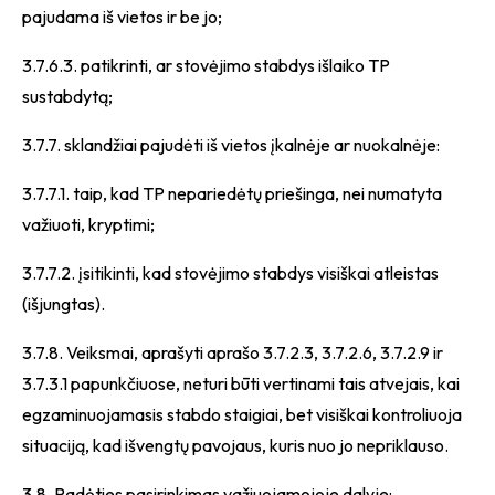
pajudama iš vietos ir be jo;
3.7.6.3. patikrinti, ar stovėjimo stabdys išlaiko TP
sustabdytą;
3.7.7. sklandžiai pajudėti iš vietos įkalnėje ar nuokalnėje:
3.7.7.1. taip, kad TP nepariedėtų priešinga, nei numatyta
važiuoti, kryptimi;
3.7.7.2. įsitikinti, kad stovėjimo stabdys visiškai atleistas
(išjungtas).
3.7.8. Veiksmai, aprašyti aprašo 3.7.2.3, 3.7.2.6, 3.7.2.9 ir
3.7.3.1 papunkčiuose, neturi būti vertinami tais atvejais, kai
egzaminuojamasis stabdo staigiai, bet visiškai kontroliuoja
situaciją, kad išvengtų pavojaus, kuris nuo jo nepriklauso.
3.8. Padėties pasirinkimas važiuojamojoje dalyje: