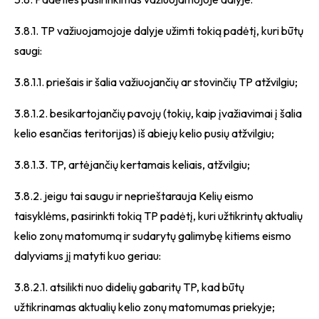
3.8.1. TP važiuojamojoje dalyje užimti tokią padėtį, kuri būtų
saugi:
3.8.1.1. priešais ir šalia važiuojančių ar stovinčių TP atžvilgiu;
3.8.1.2. besikartojančių pavojų (tokių, kaip įvažiavimai į šalia
kelio esančias teritorijas) iš abiejų kelio pusių atžvilgiu;
3.8.1.3. TP, artėjančių kertamais keliais, atžvilgiu;
3.8.2. jeigu tai saugu ir neprieštarauja Kelių eismo
taisyklėms, pasirinkti tokią TP padėtį, kuri užtikrintų aktualių
kelio zonų matomumą ir sudarytų galimybę kitiems eismo
dalyviams jį matyti kuo geriau:
3.8.2.1. atsilikti nuo didelių gabaritų TP, kad būtų
užtikrinamas aktualių kelio zonų matomumas priekyje;