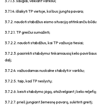
3.7.1.3. saugiai, veikiant varikliui;
3.7.1.4. išlaikyti TP vietoje, kol bus įjungta pavara;
3.7.2. naudoti stabdžius eismo situaciją atitinkančiu būdu:
3.7.2.1. TP greičiui sumažinti;
3.7.2.2. naudoti stabdžius, kai TP važiuoja tiesiai;
3.7.2.3. pasirinkti stabdymui tinkamiausią kelio paviršiaus
dalį;
3.7.2.4. važiuodamas nuokalne stabdyti ir varikliu;
3.7.2.5. taip, kad TP neslystų;
3.7.2.6. keisti stabdymo jėgą, atsižvelgiant į kelio reljefą;
3.7.2.7. prieš įjungiant žemesnę pavarą, sulėtinti greitį;