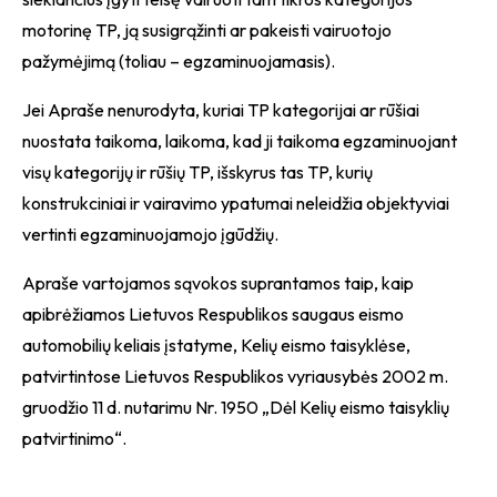
motorinę TP, ją susigrąžinti ar pakeisti vairuotojo
pažymėjimą (toliau – egzaminuojamasis).
Jei Apraše nenurodyta, kuriai TP kategorijai ar rūšiai
nuostata taikoma, laikoma, kad ji taikoma egzaminuojant
visų kategorijų ir rūšių TP, išskyrus tas TP, kurių
konstrukciniai ir vairavimo ypatumai neleidžia objektyviai
vertinti egzaminuojamojo įgūdžių.
Apraše vartojamos sąvokos suprantamos taip, kaip
apibrėžiamos Lietuvos Respublikos saugaus eismo
automobilių keliais įstatyme, Kelių eismo taisyklėse,
patvirtintose Lietuvos Respublikos vyriausybės 2002 m.
gruodžio 11 d. nutarimu Nr. 1950 „Dėl Kelių eismo taisyklių
patvirtinimo“.