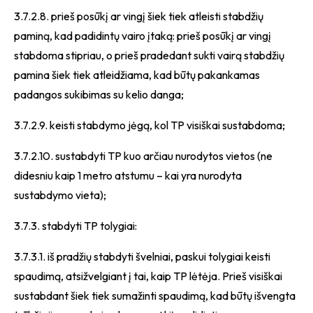
3.7.2.8. prieš posūkį ar vingį šiek tiek atleisti stabdžių
paminą, kad padidintų vairo įtaką: prieš posūkį ar vingį
stabdoma stipriau, o prieš pradedant sukti vairą stabdžių
pamina šiek tiek atleidžiama, kad būtų pakankamas
padangos sukibimas su kelio danga;
3.7.2.9. keisti stabdymo jėgą, kol TP visiškai sustabdoma;
3.7.2.10. sustabdyti TP kuo arčiau nurodytos vietos (ne
didesniu kaip 1 metro atstumu – kai yra nurodyta
sustabdymo vieta);
3.7.3. stabdyti TP tolygiai:
3.7.3.1. iš pradžių stabdyti švelniai, paskui tolygiai keisti
spaudimą, atsižvelgiant į tai, kaip TP lėtėja. Prieš visiškai
sustabdant šiek tiek sumažinti spaudimą, kad būtų išvengta