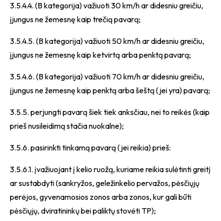
3.5.4.4. (B kategorija) važiuoti 30 km/h ar didesniu greičiu,
įjungus ne žemesnę kaip trečią pavarą;
3.5.4.5. (B kategorija) važiuoti 50 km/h ar didesniu greičiu,
įjungus ne žemesnę kaip ketvirtą arba penktą pavarą;
3.5.4.6. (B kategorija) važiuoti 70 km/h ar didesniu greičiu,
įjungus ne žemesnę kaip penktą arba šeštą (jei yra) pavarą;
3.5.5. perjungti pavarą šiek tiek anksčiau, nei to reikės (kaip
prieš nusileidimą stačia nuokalne);
3.5.6. pasirinkti tinkamą pavarą (jei reikia) prieš:
3.5.6.1. įvažiuojant į kelio ruožą, kuriame reikia sulėtinti greitį
ar sustabdyti (sankryžos, geležinkelio pervažos, pėsčiųjų
perėjos, gyvenamosios zonos arba zonos, kur gali būti
pėsčiųjų, dviratininkų bei paliktų stovėti TP);