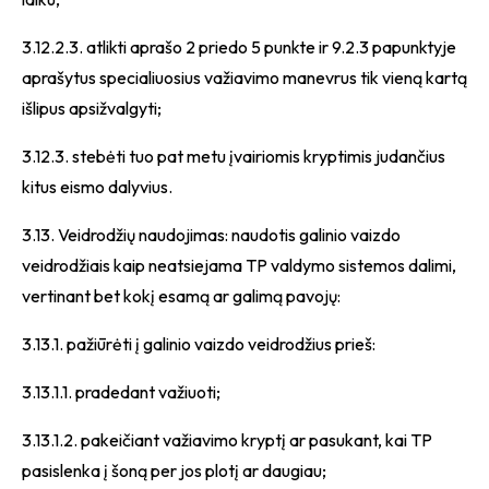
3.12.2.3. atlikti aprašo 2 priedo 5 punkte ir 9.2.3 papunktyje
aprašytus specialiuosius važiavimo manevrus tik vieną kartą
išlipus apsižvalgyti;
3.12.3. stebėti tuo pat metu įvairiomis kryptimis judančius
kitus eismo dalyvius.
3.13. Veidrodžių naudojimas: naudotis galinio vaizdo
veidrodžiais kaip neatsiejama TP valdymo sistemos dalimi,
vertinant bet kokį esamą ar galimą pavojų:
3.13.1. pažiūrėti į galinio vaizdo veidrodžius prieš:
3.13.1.1. pradedant važiuoti;
3.13.1.2. pakeičiant važiavimo kryptį ar pasukant, kai TP
pasislenka į šoną per jos plotį ar daugiau;