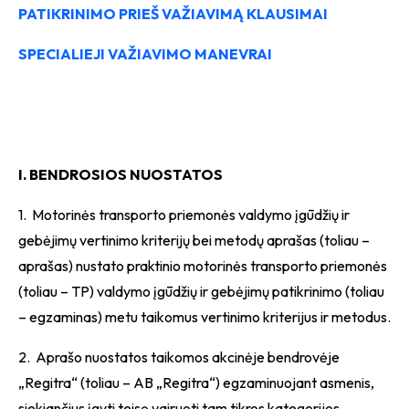
PATIKRINIMO PRIEŠ VAŽIAVIMĄ KLAUSIMAI
SPECIALIEJI VAŽIAVIMO MANEVRAI
I. BENDROSIOS NUOSTATOS
1. Motorinės transporto priemonės valdymo įgūdžių ir
gebėjimų vertinimo kriterijų bei metodų aprašas (toliau –
aprašas) nustato praktinio motorinės transporto priemonės
(toliau – TP) valdymo įgūdžių ir gebėjimų patikrinimo (toliau
– egzaminas) metu taikomus vertinimo kriterijus ir metodus.
2. Aprašo nuostatos taikomos akcinėje bendrovėje
„Regitra“ (toliau – AB „Regitra“) egzaminuojant asmenis,
siekiančius įgyti teisę vairuoti tam tikros kategorijos