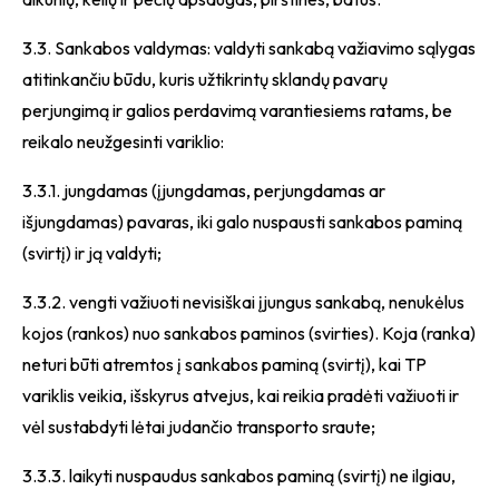
3.3. Sankabos valdymas: valdyti sankabą važiavimo sąlygas
atitinkančiu būdu, kuris užtikrintų sklandų pavarų
perjungimą ir galios perdavimą varantiesiems ratams, be
reikalo neužgesinti variklio:
3.3.1. jungdamas (įjungdamas, perjungdamas ar
išjungdamas) pavaras, iki galo nuspausti sankabos paminą
(svirtį) ir ją valdyti;
3.3.2. vengti važiuoti nevisiškai įjungus sankabą, nenukėlus
kojos (rankos) nuo sankabos paminos (svirties). Koja (ranka)
neturi būti atremtos į sankabos paminą (svirtį), kai TP
variklis veikia, išskyrus atvejus, kai reikia pradėti važiuoti ir
vėl sustabdyti lėtai judančio transporto sraute;
3.3.3. laikyti nuspaudus sankabos paminą (svirtį) ne ilgiau,