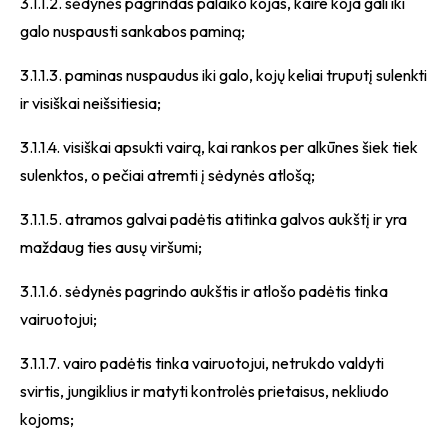
3.1.1.2. sėdynės pagrindas palaiko kojas, kaire koja gali iki
galo nuspausti sankabos paminą;
3.1.1.3. paminas nuspaudus iki galo, kojų keliai truputį sulenkti
ir visiškai neišsitiesia;
3.1.1.4. visiškai apsukti vairą, kai rankos per alkūnes šiek tiek
sulenktos, o pečiai atremti į sėdynės atlošą;
3.1.1.5. atramos galvai padėtis atitinka galvos aukštį ir yra
maždaug ties ausų viršumi;
3.1.1.6. sėdynės pagrindo aukštis ir atlošo padėtis tinka
vairuotojui;
3.1.1.7. vairo padėtis tinka vairuotojui, netrukdo valdyti
svirtis, jungiklius ir matyti kontrolės prietaisus, nekliudo
kojoms;