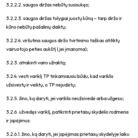
3.2.2.2. saugos diržas nebūtų susisukęs;
3.2.2.3. saugos diržas tolygiai juostų kūną – tarp diržo ir
kūno nebūtų pašalinių daiktų;
3.2.2.4. viršutinis saugos diržo tvirtinimo taškas atitiktų
vairuotojo peties aukštį (jei įmanoma);
3.2.3. atrakinti vairo užraktą;
3.2.4. vesti variklį TP tinkamiausiu būdu, kad variklis
užsivestų ir veiktų, o TP nejudėtų;
3.2.5. žino, ką daryti, jei variklis neužsivedė arba užgeso;
3.2.6. užvedęs variklį, patikrinti prietaisų skydelio rodmenis
ir įspėjimus:
3.2.6.1. žino, ką daryti, jei įspėjimas prietaisų skydelyje laiku