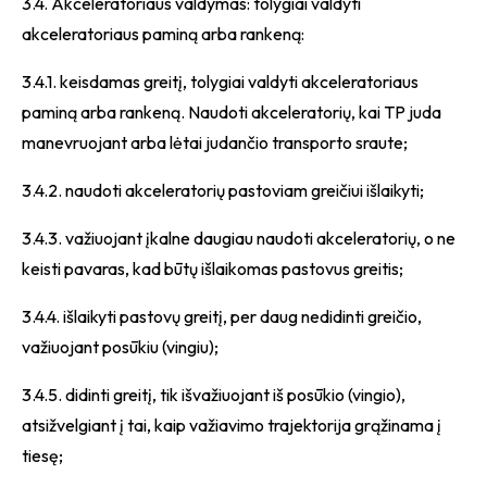
3.4. Akceleratoriaus valdymas: tolygiai valdyti
akceleratoriaus paminą arba rankeną:
3.4.1. keisdamas greitį, tolygiai valdyti akceleratoriaus
paminą arba rankeną. Naudoti akceleratorių, kai TP juda
manevruojant arba lėtai judančio transporto sraute;
3.4.2. naudoti akceleratorių pastoviam greičiui išlaikyti;
3.4.3. važiuojant įkalne daugiau naudoti akceleratorių, o ne
keisti pavaras, kad būtų išlaikomas pastovus greitis;
3.4.4. išlaikyti pastovų greitį, per daug nedidinti greičio,
važiuojant posūkiu (vingiu);
3.4.5. didinti greitį, tik išvažiuojant iš posūkio (vingio),
atsižvelgiant į tai, kaip važiavimo trajektorija grąžinama į
tiesę;