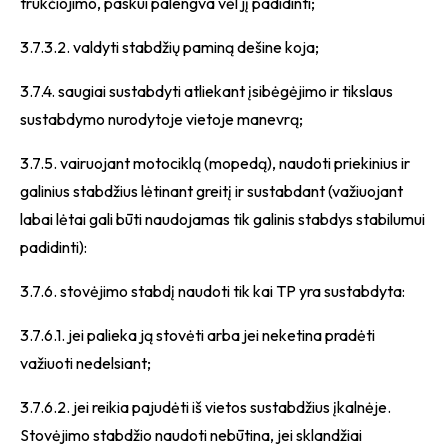
trūkčiojimo, paskui palengva vėl jį padidinti;
3.7.3.2. valdyti stabdžių paminą dešine koja;
3.7.4. saugiai sustabdyti atliekant įsibėgėjimo ir tikslaus
sustabdymo nurodytoje vietoje manevrą;
3.7.5. vairuojant motociklą (mopedą), naudoti priekinius ir
galinius stabdžius lėtinant greitį ir sustabdant (važiuojant
labai lėtai gali būti naudojamas tik galinis stabdys stabilumui
padidinti):
3.7.6. stovėjimo stabdį naudoti tik kai TP yra sustabdyta:
3.7.6.1. jei palieka ją stovėti arba jei neketina pradėti
važiuoti nedelsiant;
3.7.6.2. jei reikia pajudėti iš vietos sustabdžius įkalnėje.
Stovėjimo stabdžio naudoti nebūtina, jei sklandžiai