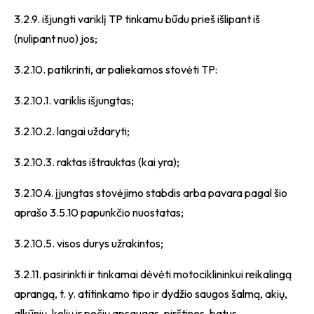
3.2.9. išjungti variklį TP tinkamu būdu prieš išlipant iš
(nulipant nuo) jos;
3.2.10. patikrinti, ar paliekamos stovėti TP:
3.2.10.1. variklis išjungtas;
3.2.10.2. langai uždaryti;
3.2.10.3. raktas ištrauktas (kai yra);
3.2.10.4. įjungtas stovėjimo stabdis arba pavara pagal šio
aprašo 3.5.10 papunkčio nuostatas;
3.2.10.5. visos durys užrakintos;
3.2.11. pasirinkti ir tinkamai dėvėti motociklininkui reikalingą
aprangą, t. y. atitinkamo tipo ir dydžio saugos šalmą, akių,
alkūnių, kelių ir pečių apsaugas, pirštines, batus.