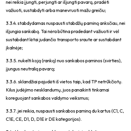
nei reikia įjungti, perjungti ar išjungti pavarą, pradėti
važiuoti, sustabdyti arba manevruoti mažu greičiu;
3.3.4. stabdydamas nuspausti stabdžių paminą anksčiau, nei
išjungia sankabą. Tai nėra būtina pradedant važiuoti ir vėl
sustabdant lėtai judančio transporto sraute ar sustabdant
įkalnėje;
3.3.5. nukelti koją (ranką) nuo sankabos paminos (svirties),
įjungus neutralią pavarą;
3.3.6. sklandžiai pajudėti iš vietos taip, kad TP netrūkčiotų.
Kilus judėjimo nesklandumų, juos panaikinti tinkamai
koreguojant sankabos valdymo veiksmus;
3.3.7. jei reikia, nuspausti sankabos paminą du kartus (C1, C,
C1E, CE, D1, D, D1E ir DE kategorijos).