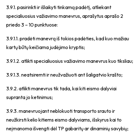
3.9.1. pasirinkti ir išlaikyti tinkamą padėtį, atliekant
specialiuosius važiavimo manevrus, aprašytus aprašo 2
priedo 3 – 10 punktuose:
3.9.1.1. pradėti manevrą iš tokios padėties, kad kuo mažiau
kartų būtų keičiama judėjimo kryptis;
3.9.1.2. atlikti specialiuosius važiavimo manevrus kuo tiksliau;
3.9.1.3. neatsiremti ir neužvažiuoti ant šaligatvio krašto;
3.9.2. atlikti manevrus tik tada, kai kiti eismo dalyviai
supranta jo ketinimus;
3.9.3. manevruojant neblokuoti transporto srauto ir
neužkirsti kelio kitiems eismo dalyviams, išskyrus kai to
neįmanoma išvengti dėl TP gabaritų ar dinaminių savybių;