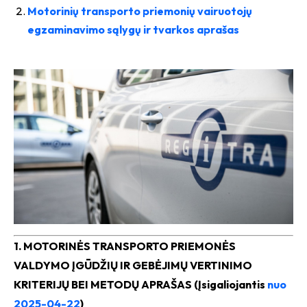
Motorinių transporto priemonių vairuotojų
egzaminavimo sąlygų ir tvarkos aprašas
1. MOTORINĖS TRANSPORTO PRIEMONĖS
VALDYMO ĮGŪDŽIŲ IR GEBĖJIMŲ VERTINIMO
KRITERIJŲ BEI METODŲ APRAŠAS (
Įsigaliojantis
nuo
2025-04-22
)