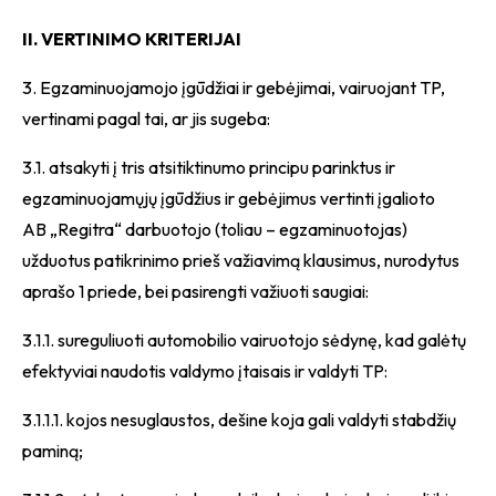
II. VERTINIMO KRITERIJAI
3. Egzaminuojamojo įgūdžiai ir gebėjimai, vairuojant TP,
vertinami pagal tai, ar jis sugeba:
3.1. atsakyti į tris atsitiktinumo principu parinktus ir
egzaminuojamųjų įgūdžius ir gebėjimus vertinti įgalioto
AB „Regitra“ darbuotojo (toliau – egzaminuotojas)
užduotus patikrinimo prieš važiavimą klausimus, nurodytus
aprašo 1 priede, bei pasirengti važiuoti saugiai:
3.1.1. sureguliuoti automobilio vairuotojo sėdynę, kad galėtų
efektyviai naudotis valdymo įtaisais ir valdyti TP:
3.1.1.1. kojos nesuglaustos, dešine koja gali valdyti stabdžių
paminą;