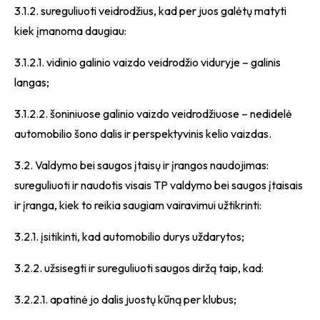
3.1.2. sureguliuoti veidrodžius, kad per juos galėtų matyti
kiek įmanoma daugiau:
3.1.2.1. vidinio galinio vaizdo veidrodžio viduryje – galinis
langas;
3.1.2.2. šoniniuose galinio vaizdo veidrodžiuose – nedidelė
automobilio šono dalis ir perspektyvinis kelio vaizdas.
3.2. Valdymo bei saugos įtaisų ir įrangos naudojimas:
sureguliuoti ir naudotis visais TP valdymo bei saugos įtaisais
ir įranga, kiek to reikia saugiam vairavimui užtikrinti:
3.2.1. įsitikinti, kad automobilio durys uždarytos;
3.2.2. užsisegti ir sureguliuoti saugos diržą taip, kad:
3.2.2.1. apatinė jo dalis juostų kūną per klubus;