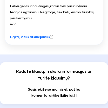
Labai geras ir naudingas įrankis tiek pasiruošimui
teorijos egzaminui Regitroje, tiek kelių eismo taisyklių
pasikartojimui.
Ačiū.
Grįžti į visus atsiliepimus
Radote klaidą, trūksta informacijos ar
turite klausimų?
Susisiekite su mumis el. paštu:
komentarai@ketbilietai.lt