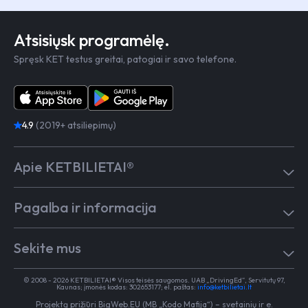
Atsisiųsk programėlę.
Spręsk KET testus greitai, patogiai ir savo telefone.
4.9
(2019+ atsiliepimų)
Apie KETBILIETAI®
Atsiliepimai
Pagalba ir informacija
Kaip mokytis
Testai
Pagalba
Test in English
Sekite mus
Dažniausiai užduodami klausimai
Kontaktai
Egzaminai Regitroje
Vairavimo mokykloms
TikTok
Medicininė pažyma
© 2008 - 2026 KETBILIETAI® Visos teisės saugomos. UAB „DrivingEd“, Servitutų 97,
Apie KETBILIETAI®
Kaunas; įmonės kodas: 302653177; el. paštas:
info@ketbilietai.lt
Facebook
Kelių eismo taisyklės
Projektą prižiūri
BigWeb.EU (MB „Kodo Mafija“)
–
svetainių ir e.
Instagram