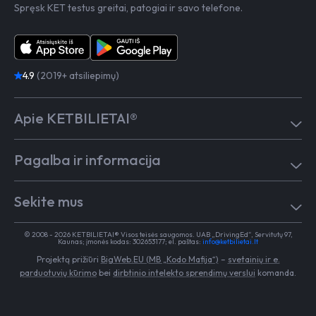
Spręsk KET testus greitai, patogiai ir savo telefone.
4.9
(2019+ atsiliepimų)
Apie KETBILIETAI®
Atsiliepimai
Pagalba ir informacija
Kaip mokytis
Testai
Pagalba
Test in English
Sekite mus
Dažniausiai užduodami klausimai
Kontaktai
Egzaminai Regitroje
Vairavimo mokykloms
TikTok
Medicininė pažyma
© 2008 - 2026 KETBILIETAI® Visos teisės saugomos. UAB „DrivingEd“, Servitutų 97,
Apie KETBILIETAI®
Kaunas; įmonės kodas: 302653177; el. paštas:
info@ketbilietai.lt
Facebook
Kelių eismo taisyklės
Projektą prižiūri
BigWeb.EU (MB „Kodo Mafija“)
–
svetainių ir e.
Instagram
Naujienos
parduotuvių kūrimo
bei
dirbtinio intelekto sprendimų verslui
komanda.