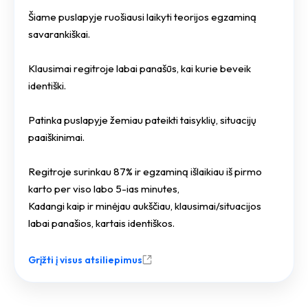
Šiame puslapyje ruošiausi laikyti teorijos egzaminą
savarankiškai.
Klausimai regitroje labai panašūs, kai kurie beveik
identiški.
Patinka puslapyje žemiau pateikti taisyklių, situacijų
paaiškinimai.
Regitroje surinkau 87% ir egzaminą išlaikiau iš pirmo
karto per viso labo 5-ias minutes,
Kadangi kaip ir minėjau aukščiau, klausimai/situacijos
labai panašios, kartais identiškos.
Grįžti į visus atsiliepimus