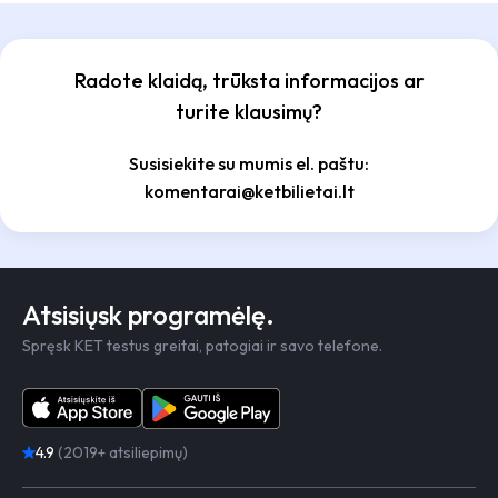
Radote klaidą, trūksta informacijos ar
turite klausimų?
Susisiekite su mumis el. paštu:
komentarai@ketbilietai.lt
Atsisiųsk programėlę.
Spręsk KET testus greitai, patogiai ir savo telefone.
4.9
(2019+ atsiliepimų)