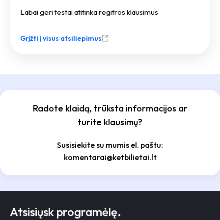
Labai geri testai atitinka regitros klausimus
Grįžti į visus atsiliepimus
Radote klaidą, trūksta informacijos ar
turite klausimų?
Susisiekite su mumis el. paštu:
komentarai@ketbilietai.lt
Atsisiųsk programėlę.