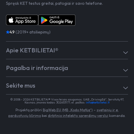
Spręsk KET testus greitai, patogiai ir savo telefone.
4.9
(2019+ atsiliepimų)
Apie KETBILIETAI®
Atsiliepimai
Pagalba ir informacija
Kaip mokytis
Testai
Pagalba
Test in English
Sekite mus
Dažniausiai užduodami klausimai
Kontaktai
Egzaminai Regitroje
Vairavimo mokykloms
TikTok
Medicininė pažyma
© 2008 - 2026 KETBILIETAI® Visos teisės saugomos. UAB „DrivingEd“, Servitutų 97,
Apie KETBILIETAI®
Kaunas; įmonės kodas: 302653177; el. paštas:
info@ketbilietai.lt
Facebook
Kelių eismo taisyklės
Projektą prižiūri
BigWeb.EU (MB „Kodo Mafija“)
–
svetainių ir e.
Instagram
Naujienos
parduotuvių kūrimo
bei
dirbtinio intelekto sprendimų verslui
komanda.