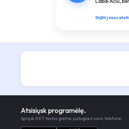
Labai Ačiū, be
Grįžti į visus atsi
Atsisiųsk programėlę.
Spręsk KET testus greitai, patogiai ir savo telefone.