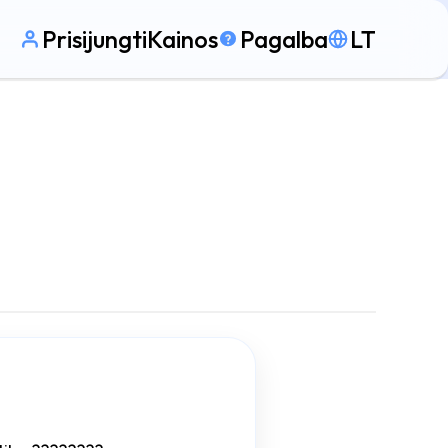
Prisijungti
Kainos
Pagalba
LT