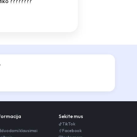
atiko ????????
?
nformacija
Sekite mus
TikTok
užduodami klausimai
Facebook