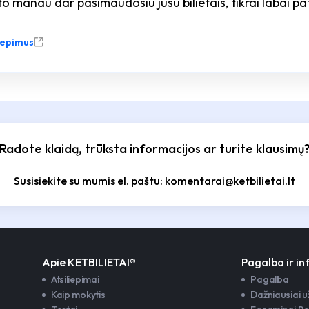
to manau dar pasimaudosiu jusu bilietais, tikrai labai p
liepimus
Radote klaidą, trūksta informacijos ar turite klausimų
Susisiekite su mumis el. paštu: komentarai@ketbilietai.lt
Apie KETBILIETAI®
Pagalba ir i
Atsiliepimai
Pagalba
Kaip mokytis
Dažniausiai 