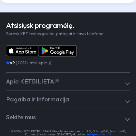
Atsisiųsk programėlę.
Spręsk KET testus greitai, patogiai ir savo telefone.
4.9
(2019+ atsiliepimų)
Apie KETBILIETAI®
Atsiliepimai
Pagalba ir informacija
Kaip mokytis
Testai
Pagalba
Test in English
Sekite mus
Dažniausiai užduodami klausimai
Kontaktai
Egzaminai Regitroje
Vairavimo mokykloms
TikTok
Medicininė pažyma
© 2008 - 2026 KETBILIETAI® Visos teisės saugomos. UAB „DrivingEd“, Servitutų 97,
Apie KETBILIETAI®
Kaunas; įmonės kodas: 302653177; el. paštas:
info@ketbilietai.lt