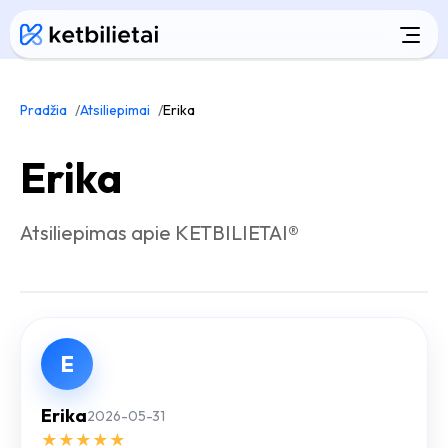
Pradžia
Atsiliepimai
Erika
Erika
Atsiliepimas apie KETBILIETAI®
E
Erika
2026-05-31
★
★
★
★
★