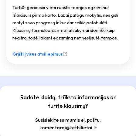
Turbūt geriausia vieta ruoštis teorijos egzaminui!
Išlaikiau iš pirmo karto. Labai patogu mokytis, nes gali
matyt savo progresą ir kur dar reikia patobulėti.
Klausimų formuluotės ir net atsakymai identiški kaip
regitroj todėl laikant egzaminą net nesijautė įtampos.
Grįžti į visus atsiliepimus
Radote klaidą, trūksta informacijos ar
turite klausimų?
Susisiekite su mumis el. paštu:
komentarai@ketbilietai.lt