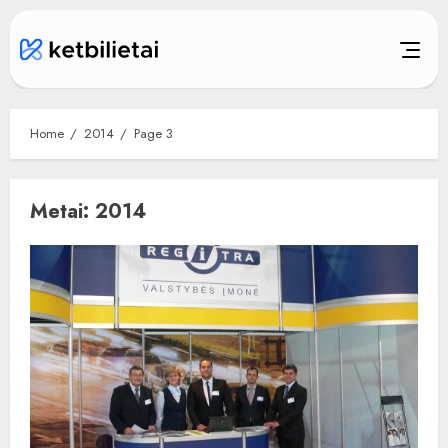
Skip
to
content
Home
2014
Page 3
Metai:
2014