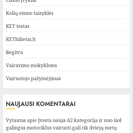
Eismo įvykiai
Kelių eismo taisyklės
KET testas
KETbilietai.lt
Regitra
Vairavimo mokykloms
Vairuotojo pažymėjimas
NAUJAUSI KOMENTARAI
Vytautas
apie
Įvesta nauja A2 kategorija ir nuo šiol
galingus motociklus vairuoti gali tik dviejų metų