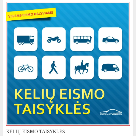
KELIŲ EISMO TAISYKLĖS