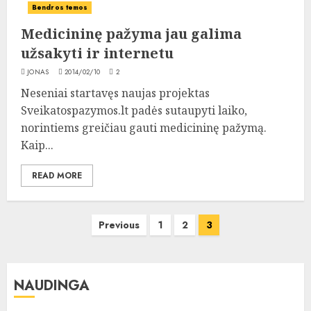
Bendros temos
Medicininę pažyma jau galima
užsakyti ir internetu
JONAS
2014/02/10
2
Neseniai startavęs naujas projektas
Sveikatospazymos.lt padės sutaupyti laiko,
norintiems greičiau gauti medicininę pažymą.
Kaip...
READ MORE
Įrašų
Previous
1
2
3
puslapiavimas
NAUDINGA