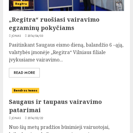
Regitra
„Regitra“ ruošiasi vairavimo
egzaminų pokyčiams
JONAS
2014/04/03
Pasitinkant Saugaus eismo dieną, balandžio 6 –ąją,
valstybės įmonėje „Regitra“ Vilniaus filiale
įvykusiame vairavimo...
READ MORE
Bendros temos
Saugaus ir taupaus vairavimo
patarimai
JONAS
2014/02/22
Nuo šių metų pradžios būsimieji vairuotojai,