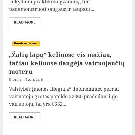
laikydami praktikos egzaminą, turi
pademonstruoti saugaus ir taupaus...
READ MORE
Bendros temos
„Žalių lapų” keliuose vis mažiau,
tačiau keliuose daugėja vairuojančių
moterų
JONAS
2014/02/14
Valstybės įmonės „Regitra“ duomenimis, pernai
vairuotojų gretas papildė 32360 pradedančiųjų
vairuotojų, tai yra 6562...
READ MORE