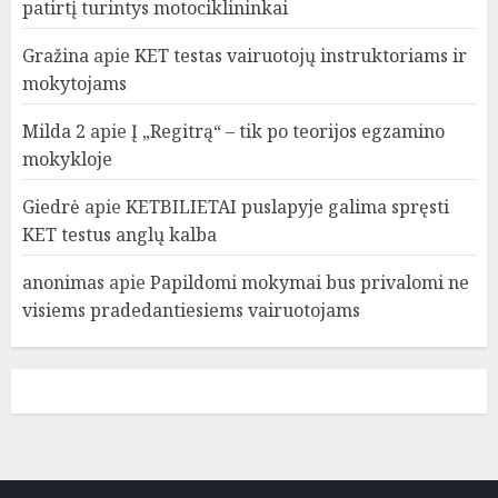
patirtį turintys motociklininkai
Gražina
apie
KET testas vairuotojų instruktoriams ir
mokytojams
Milda 2
apie
Į „Regitrą“ – tik po teorijos egzamino
mokykloje
Giedrė
apie
KETBILIETAI puslapyje galima spręsti
KET testus anglų kalba
anonimas
apie
Papildomi mokymai bus privalomi ne
visiems pradedantiesiems vairuotojams