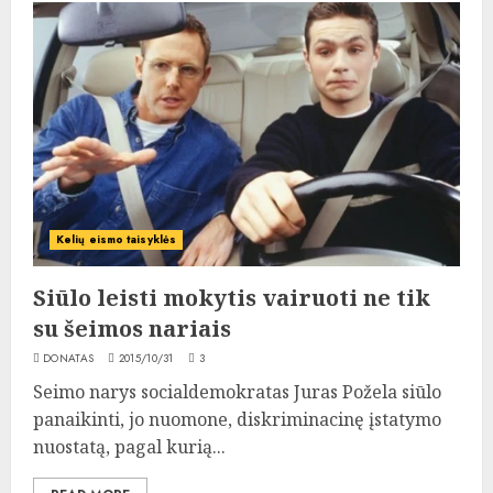
Kelių eismo taisyklės
Siūlo leisti mokytis vairuoti ne tik
su šeimos nariais
DONATAS
2015/10/31
3
Seimo narys socialdemokratas Juras Požela siūlo
panaikinti, jo nuomone, diskriminacinę įstatymo
nuostatą, pagal kurią...