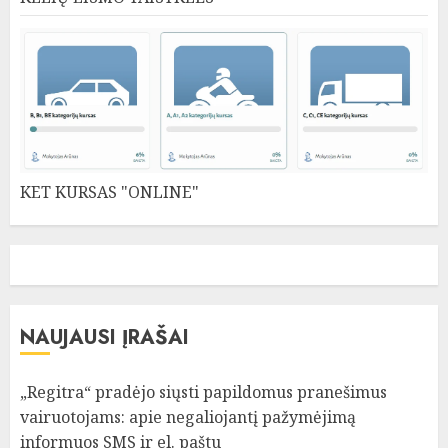
KET KURSAS "ONLINE"
NAUJAUSI ĮRAŠAI
„Regitra“ pradėjo siųsti papildomus pranešimus
vairuotojams: apie negaliojantį pažymėjimą
informuos SMS ir el. paštu