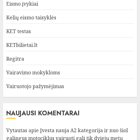
Eismo įvykiai
Kelių eismo taisyklės
KET testas
KETbilietai.lt
Regitra
Vairavimo mokykloms
Vairuotojo pažymėjimas
NAUJAUSI KOMENTARAI
Vytautas
apie
Įvesta nauja A2 kategorija ir nuo šiol
galingus motociklus vairuoti gali tik dviejų metų