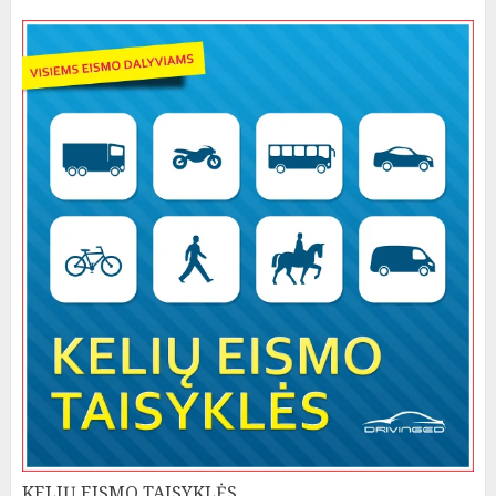
KELIŲ EISMO TAISYKLĖS