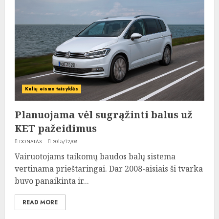
Kelių eismo taisyklės
Planuojama vėl sugrąžinti balus už
KET pažeidimus
DONATAS
2015/12/08
Vairuotojams taikomų baudos balų sistema
vertinama prieštaringai. Dar 2008-aisiais ši tvarka
buvo panaikinta ir...
READ MORE