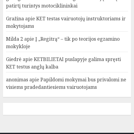
patirtį turintys motociklininkai
Gražina
apie
KET testas vairuotojų instruktoriams ir
mokytojams
Milda 2
apie
Į „Regitrą“ – tik po teorijos egzamino
mokykloje
Giedrė
apie
KETBILIETAI puslapyje galima spręsti
KET testus anglų kalba
anonimas
apie
Papildomi mokymai bus privalomi ne
visiems pradedantiesiems vairuotojams