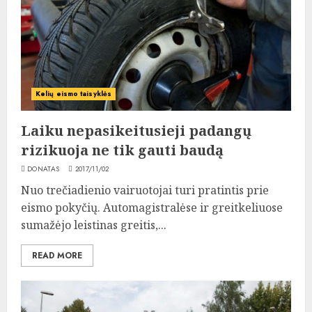
Kelių eismo taisyklės
Laiku nepasikeitusieji padangų
rizikuoja ne tik gauti baudą
DONATAS
2017/11/02
Nuo trečiadienio vairuotojai turi pratintis prie
eismo pokyčių. Automagistralėse ir greitkeliuose
sumažėjo leistinas greitis,...
READ MORE