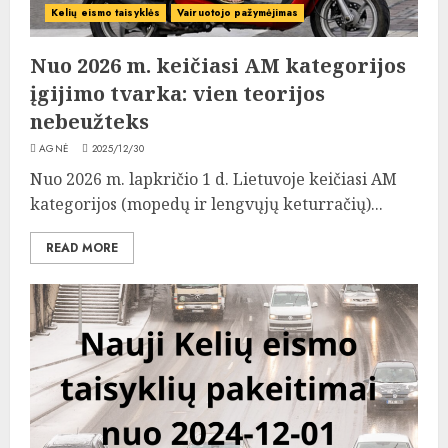
Kelių eismo taisyklės
Vairuotojo pažymėjimas
Nuo 2026 m. keičiasi AM kategorijos
įgijimo tvarka: vien teorijos
nebeužteks
AGNĖ
2025/12/30
Nuo 2026 m. lapkričio 1 d. Lietuvoje keičiasi AM
kategorijos (mopedų ir lengvųjų keturračių)...
READ MORE