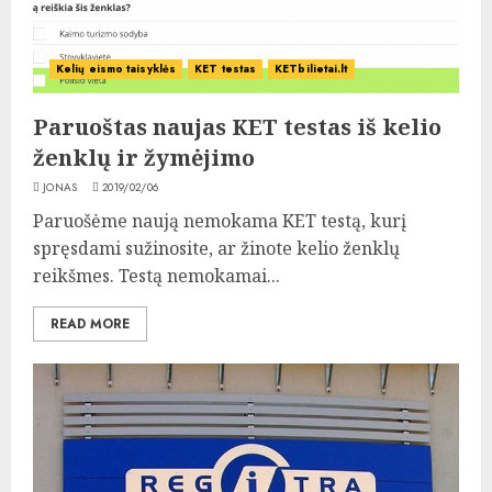
Kelių eismo taisyklės
KET testas
KETbilietai.lt
Paruoštas naujas KET testas iš kelio
ženklų ir žymėjimo
JONAS
2019/02/06
Paruošėme naują nemokama KET testą, kurį
spręsdami sužinosite, ar žinote kelio ženklų
reikšmes. Testą nemokamai...
READ MORE