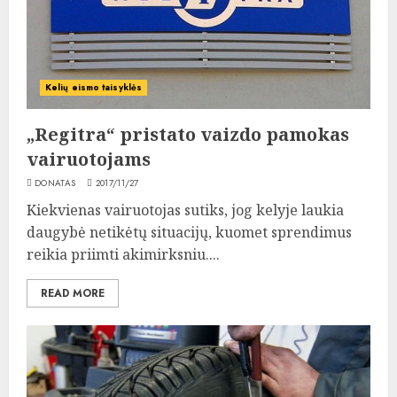
Kelių eismo taisyklės
„Regitra“ pristato vaizdo pamokas
vairuotojams
DONATAS
2017/11/27
Kiekvienas vairuotojas sutiks, jog kelyje laukia
daugybė netikėtų situacijų, kuomet sprendimus
reikia priimti akimirksniu....
READ MORE