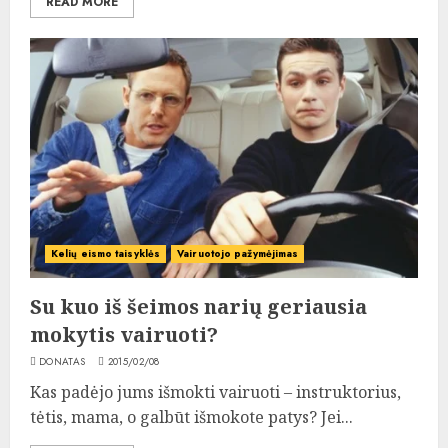
READ MORE
Kelių eismo taisyklės
Vairuotojo pažymėjimas
Su kuo iš šeimos narių geriausia
mokytis vairuoti?
DONATAS
2015/02/08
Kas padėjo jums išmokti vairuoti – instruktorius,
tėtis, mama, o galbūt išmokote patys? Jei...