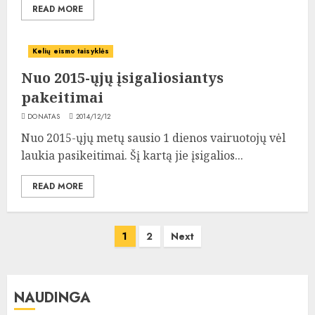
READ MORE
Kelių eismo taisyklės
Nuo 2015-ųjų įsigaliosiantys
pakeitimai
DONATAS
2014/12/12
Nuo 2015-ųjų metų sausio 1 dienos vairuotojų vėl
laukia pasikeitimai. Šį kartą jie įsigalios...
READ MORE
Įrašų
1
2
Next
puslapiavimas
NAUDINGA