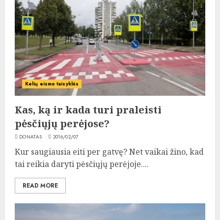
Kelių eismo taisyklės
Kas, ką ir kada turi praleisti
pėsčiųjų perėjose?
DONATAS
2016/02/07
Kur saugiausia eiti per gatvę? Net vaikai žino, kad
tai reikia daryti pėsčiųjų perėjoje....
READ MORE