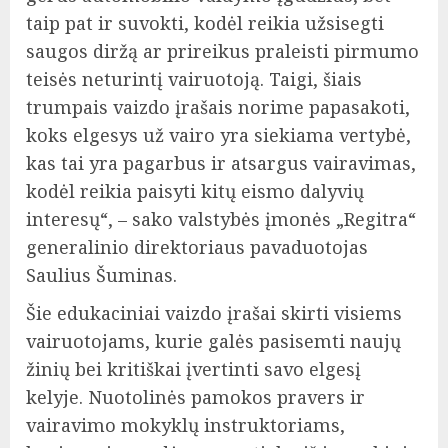
taip pat ir suvokti, kodėl reikia užsisegti
saugos diržą ar prireikus praleisti pirmumo
teisės neturintį vairuotoją. Taigi, šiais
trumpais vaizdo įrašais norime papasakoti,
koks elgesys už vairo yra siekiama vertybė,
kas tai yra pagarbus ir atsargus vairavimas,
kodėl reikia paisyti kitų eismo dalyvių
interesų“, – sako valstybės įmonės „Regitra“
generalinio direktoriaus pavaduotojas
Saulius Šuminas.
Šie edukaciniai vaizdo įrašai skirti visiems
vairuotojams, kurie galės pasisemti naujų
žinių bei kritiškai įvertinti savo elgesį
kelyje. Nuotolinės pamokos pravers ir
vairavimo mokyklų instruktoriams,