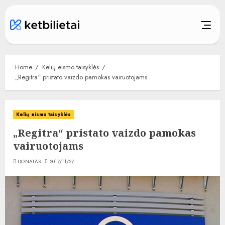
Skip
to
content
Home
Kelių eismo taisyklės
„Regitra“ pristato vaizdo pamokas vairuotojams
Kelių eismo taisyklės
„Regitra“ pristato vaizdo pamokas
vairuotojams
DONATAS
2017/11/27