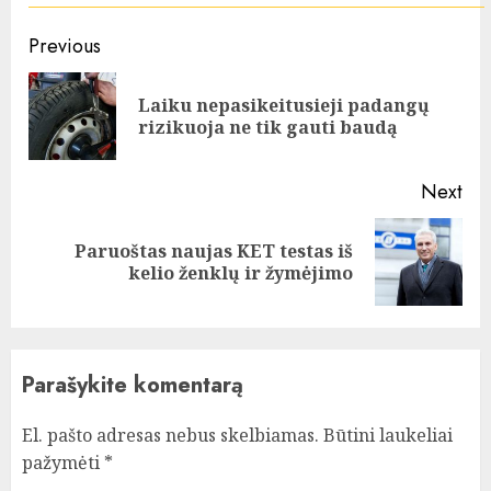
Continue
Previous
Reading
Laiku nepasikeitusieji padangų
Pre
rizikuoja ne tik gauti baudą
pos
Next
Paruoštas naujas KET testas iš
Next
kelio ženklų ir žymėjimo
post:
Parašykite komentarą
El. pašto adresas nebus skelbiamas.
Būtini laukeliai
pažymėti
*