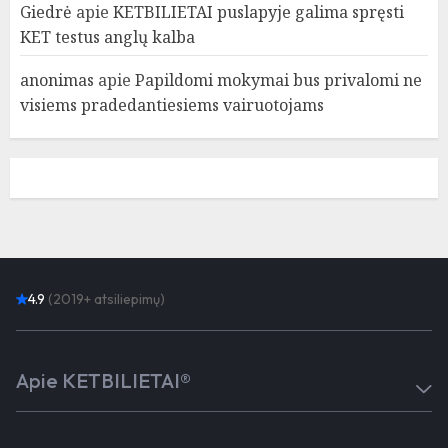
Giedrė
apie
KETBILIETAI puslapyje galima spręsti
KET testus anglų kalba
anonimas
apie
Papildomi mokymai bus privalomi ne
visiems pradedantiesiems vairuotojams
4.9
(2019+ atsiliepimų)
Apie KETBILIETAI®
Atsiliepimai
Kaip mokytis