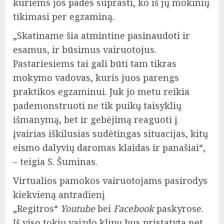
kuriems jos padės suprasti, ko iš jų mokinių
tikimasi per egzaminą.
„Skatiname šia atmintine pasinaudoti ir
esamus, ir būsimus vairuotojus.
Pastariesiems tai gali būti tam tikras
mokymo vadovas, kuris juos parengs
praktikos egzaminui. Juk jo metu reikia
pademonstruoti ne tik puikų taisyklių
išmanymą, bet ir gebėjimą reaguoti į
įvairias iškilusias sudėtingas situacijas, kitų
eismo dalyvių daromas klaidas ir panašiai“,
– teigia S. Šuminas.
Virtualios pamokos vairuotojams pasirodys
kiekvieną antradienį
„Regitros“
Youtube
bei
Facebook
paskyrose.
Iš viso tokių vaizdo klipų bus pristatyta net