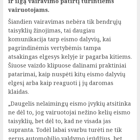
ir ilgą vairavimo patirtį turintiems
vairuotojams.
Šiandien vairavimas nebėra tik bendrųjų
taisyklių žinojimas, tai daugiau
komunikacija tarp eismo dalyvių, kai
pagrindinėmis vertybėmis tampa
atsakingas elgesys kelyje ir pagarba kitiems.
Šiuose vaizdo klipuose dalinami praktiniai
patarimai, kaip nuspėti kitų eismo dalyvių
elgesį arba kaip reaguoti į jų daromas
klaidas.
„Daugelis nelaimingų eismo įvykių atsitinka
ne dėl to, jog vairuotojai nežino kelių eismo
taisyklių, bet dėl to, kad ne visada jas
supranta. Todėl labai svarbu turėti ne tik
gerus automobilio valdymo įgūdžius, bet