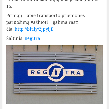
15.
Pirmąjį – apie transporto priemonės
paruošimą važiuoti – galima rasti
čia:
http://bit.ly/2jpyijE
Šaltinis:
Regitra