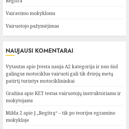
Regitra
Vairavimo mokykloms
Vairuotojo pažymėjimas
NAUJAUSI KOMENTARAI
Vytautas
apie
Įvesta nauja A2 kategorija ir nuo šiol
galingus motociklus vairuoti gali tik dviejų metų
patirtį turintys motociklininkai
Gražina
apie
KET testas vairuotojų instruktoriams ir
mokytojams
Milda 2
apie
Į „Regitrą“ – tik po teorijos egzamino
mokykloje