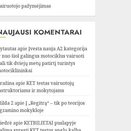
airuotojo pažymėjimas
NAUJAUSI KOMENTARAI
ytautas
apie
Įvesta nauja A2 kategorija
r nuo šiol galingus motociklus vairuoti
ali tik dviejų metų patirtį turintys
otociklininkai
ražina
apie
KET testas vairuotojų
nstruktoriams ir mokytojams
ilda 2
apie
Į „Regitrą“ – tik po teorijos
gzamino mokykloje
iedrė
apie
KETBILIETAI puslapyje
alima spręsti KET testus anglų kalba