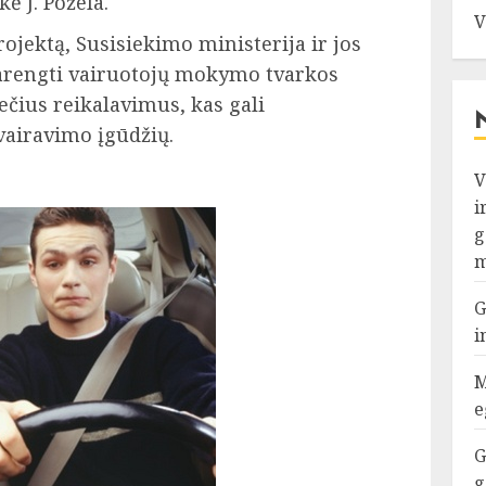
ė J. Požela.
V
rojektą, Susisiekimo ministerija ir jos
 parengti vairuotojų mokymo tvarkos
ečius reikalavimus, kas gali
vairavimo įgūdžių.
V
i
g
m
G
i
M
e
G
g