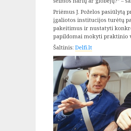
šeimos narių ar globėjų?“ – sak
Priėmus J. Poželos pasiūlytą p
įgaliotos institucijos turėtų
pakeitimus ir nustatyti konkr
papildomai mokyti praktinio 
Šaltinis:
Delfi.lt