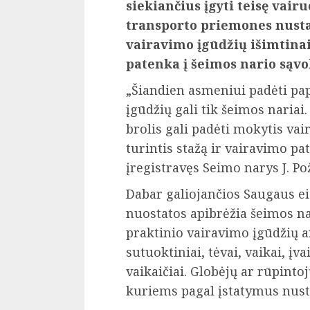
siekiančius įgyti teisę vair
transporto priemones nusta
vairavimo įgūdžių išimtinai 
patenka į šeimos nario sąvo
„Šiandien asmeniui padėti pap
įgūdžių gali tik šeimos nari
brolis gali padėti mokytis vai
turintis stažą ir vairavimo pat
įregistravęs Seimo narys J. Po
Dabar galiojančios Saugaus e
nuostatos apibrėžia šeimos na
praktinio vairavimo įgūdžių ar
sutuoktiniai, tėvai, vaikai, įvai
vaikaičiai. Globėjų ar rūpinto
kuriems pagal įstatymus nust