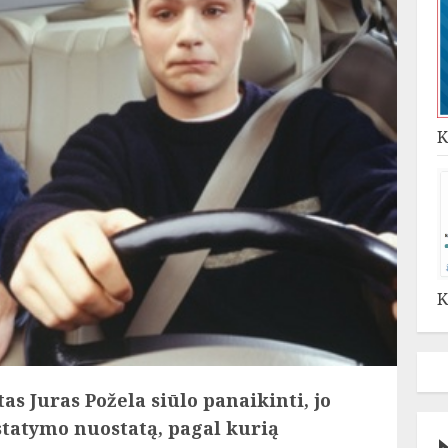
K
K
s Juras Požela siūlo panaikinti, jo
tatymo nuostatą, pagal kurią