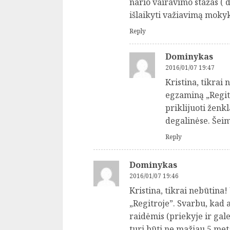
nario vairavimo stažas (
išlaikyti važiavimą mokyk
Reply
Dominykas
2016/01/07 19:47
Kristina, tikrai 
egzaminą „Regit
priklijuoti ženkl
degalinėse. Šeim
Reply
Dominykas
2016/01/07 19:46
Kristina, tikrai nebūtina!
„Regitroje”. Svarbu, kad 
raidėmis (priekyje ir gale
turi būti ne mažiau 5 met