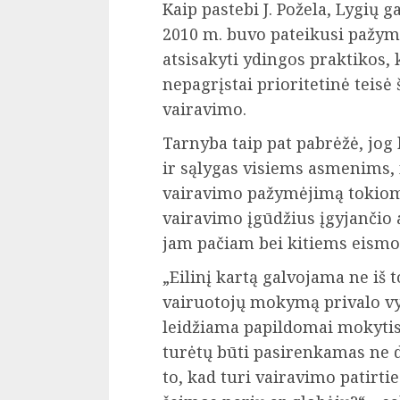
Kaip pastebi J. Požela, Lygių 
2010 m. buvo pateikusi pažymą
atsisakyti ydingos praktikos,
nepagrįstai prioritetinė teis
vairavimo.
Tarnyba taip pat pabrėžė, jog
ir sąlygas visiems asmenims, n
vairavimo pažymėjimą tokiomi
vairavimo įgūdžius įgyjančio
jam pačiam bei kitiems eismo
„Eilinį kartą galvojama ne iš 
vairuotojų mokymą privalo vyk
leidžiama papildomai mokytis
turėtų būti pasirenkamas ne dėl
to, kad turi vairavimo patirtie