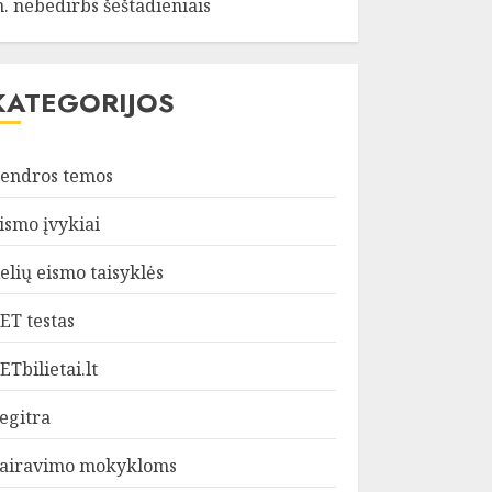
. nebedirbs šeštadieniais
KATEGORIJOS
endros temos
ismo įvykiai
elių eismo taisyklės
ET testas
ETbilietai.lt
egitra
airavimo mokykloms