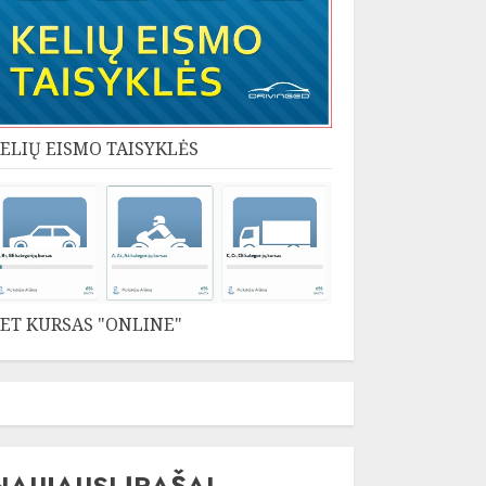
ELIŲ EISMO TAISYKLĖS
ET KURSAS "ONLINE"
NAUJAUSI ĮRAŠAI