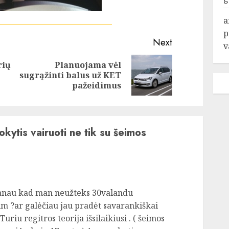
a
p
Next
v
rių
Planuojama vėl
Previous
Next
sugrąžinti balus už KET
post:
post:
pažeidimus
mokytis vairuoti ne tik su šeimos
manau kad man neužteks 30valandu
um ?ar galėčiau jau pradėt savarankiškai
uriu regitros teorija išsilaikiusi . ( šeimos