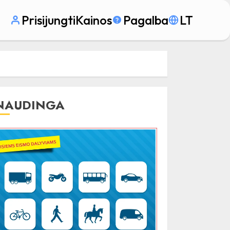
Prisijungti
Kainos
Pagalba
LT
NAUDINGA