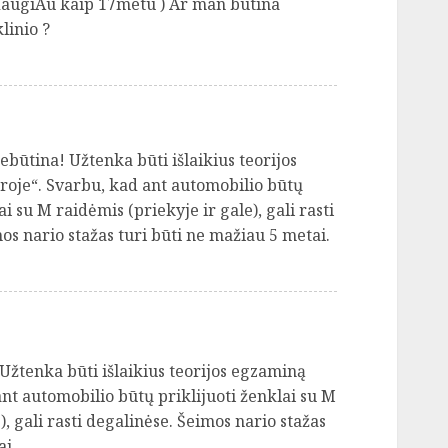
 daugiAu kaip 17metu ) Ar man butina
linio ?
nebūtina! Užtenka būti išlaikius teorijos
roje“. Svarbu, kad ant automobilio būtų
ai su M raidėmis (priekyje ir gale), gali rasti
os nario stažas turi būti ne mažiau 5 metai.
 Užtenka būti išlaikius teorijos egzaminą
ant automobilio būtų priklijuoti ženklai su M
), gali rasti degalinėse. Šeimos nario stažas
ai.