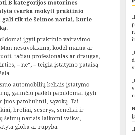
uoti B kategorijos motorines
tyta tvarka mokyti praktinio
„
gali tik tie šeimos nariai, kurie
p
ką.
n
ildomai įgyti praktinio vairavimo
i
ai. Man nesuvokiama, kodėl mama ar
„
ruoti, tačiau profesionalas ar draugas,
d
irties, – ne“, – teigia įstatymo pataisą
v
žela.
„
ismo automobilių keliais įstatymo
v
rių, galinčių padėti papildomai įgyti
u
 juos patobulinti, sąvoką. Tai –
N
kiai, broliai, seserys, seneliai ir
į
jų šeimų nariais laikomi vaikai,
atyta globa ar rūpyba.
„