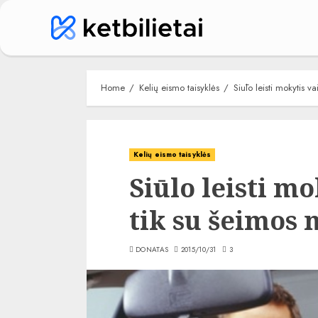
Skip
to
content
Home
Kelių eismo taisyklės
Siūlo leisti mokytis va
Kelių eismo taisyklės
Siūlo leisti mo
tik su šeimos 
DONATAS
2015/10/31
3