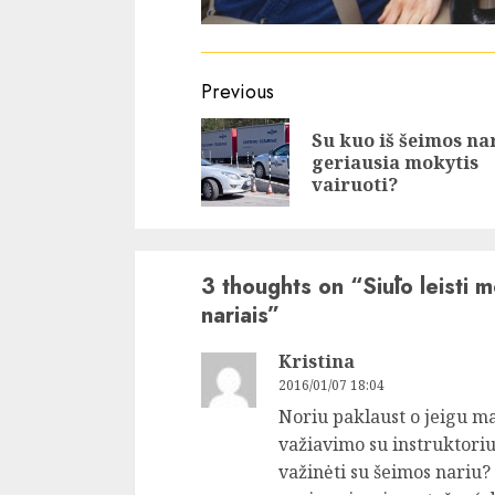
Continue
Previous
Reading
Su kuo iš šeimos na
geriausia mokytis
vairuoti?
3 thoughts on “
Siūlo leisti 
nariais
”
Kristina
2016/01/07 18:04
Noriu paklaust o jeigu 
važiavimo su instruktori
važinėti su šeimos nariu? T