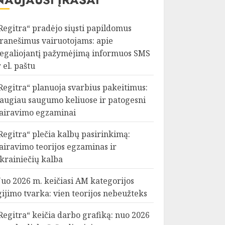
Regitra“ pradėjo siųsti papildomus
ranešimus vairuotojams: apie
egaliojantį pažymėjimą informuos SMS
r el. paštu
Regitra“ planuoja svarbius pakeitimus:
augiau saugumo keliuose ir patogesni
airavimo egzaminai
Regitra“ plečia kalbų pasirinkimą:
airavimo teorijos egzaminas ir
krainiečių kalba
uo 2026 m. keičiasi AM kategorijos
gijimo tvarka: vien teorijos nebeužteks
Regitra“ keičia darbo grafiką: nuo 2026