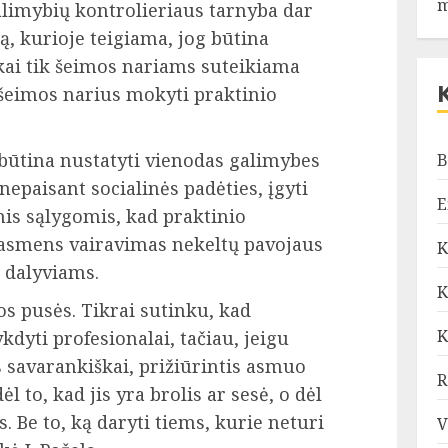
m
galimybių kontrolieriaus tarnyba dar
, kurioje teigiama, jog būtina
 kai tik šeimos nariams suteikiama
ė šeimos narius mokyti praktinio
 būtina nustatyti vienodas galimybes
B
epaisant socialinės padėties, įgyti
E
s sąlygomis, kad praktinio
 asmens vairavimas nekeltų pavojaus
K
 dalyviams.
K
tos pusės. Tikrai sutinku, kad
K
dyti profesionalai, tačiau, jeigu
 savarankiškai, prižiūrintis asmuo
R
 to, kad jis yra brolis ar sesė, o dėl
s. Be to, ką daryti tiems, kurie neturi
V