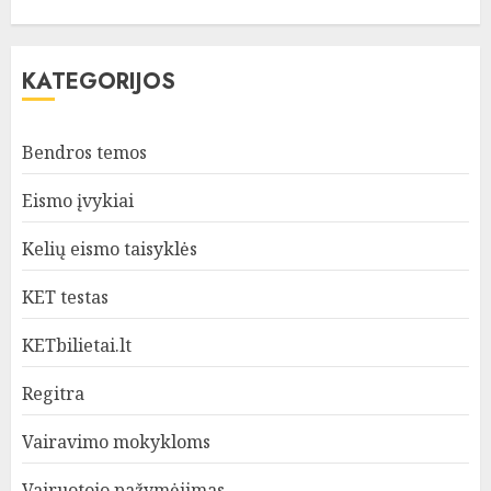
KATEGORIJOS
Bendros temos
Eismo įvykiai
Kelių eismo taisyklės
KET testas
KETbilietai.lt
Regitra
Vairavimo mokykloms
Vairuotojo pažymėjimas