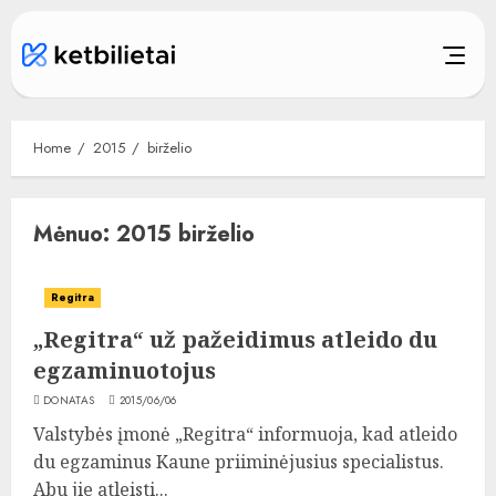
Skip
to
content
Home
2015
birželio
Mėnuo:
2015 birželio
Regitra
„Regitra“ už pažeidimus atleido du
egzaminuotojus
DONATAS
2015/06/06
Valstybės įmonė „Regitra“ informuoja, kad atleido
du egzaminus Kaune priiminėjusius specialistus.
Abu jie atleisti...