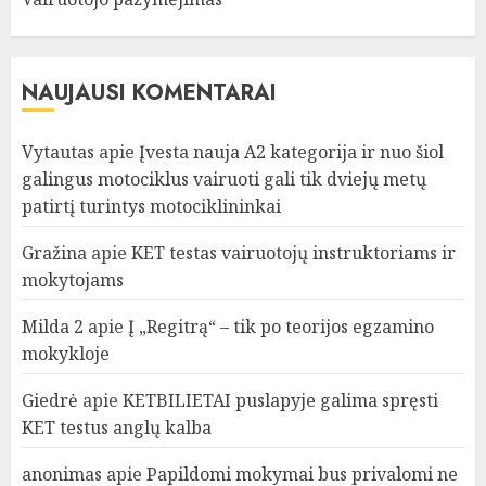
NAUJAUSI KOMENTARAI
Vytautas
apie
Įvesta nauja A2 kategorija ir nuo šiol
galingus motociklus vairuoti gali tik dviejų metų
patirtį turintys motociklininkai
Gražina
apie
KET testas vairuotojų instruktoriams ir
mokytojams
Milda 2
apie
Į „Regitrą“ – tik po teorijos egzamino
mokykloje
Giedrė
apie
KETBILIETAI puslapyje galima spręsti
KET testus anglų kalba
anonimas
apie
Papildomi mokymai bus privalomi ne