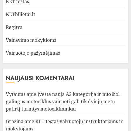
KET testas
KETbilietai.lt
Regitra
Vairavimo mokykloms
Vairuotojo pažymėjimas
NAUJAUSI KOMENTARAI
Vytautas
apie
Įvesta nauja A2 kategorija ir nuo šiol
galingus motociklus vairuoti gali tik dviejų metų
patirtį turintys motociklininkai
Gražina
apie
KET testas vairuotojų instruktoriams ir
mokytojams