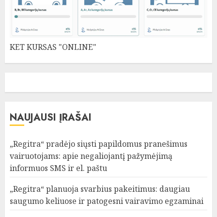
KET KURSAS "ONLINE"
NAUJAUSI ĮRAŠAI
„Regitra“ pradėjo siųsti papildomus pranešimus
vairuotojams: apie negaliojantį pažymėjimą
informuos SMS ir el. paštu
„Regitra“ planuoja svarbius pakeitimus: daugiau
saugumo keliuose ir patogesni vairavimo egzaminai