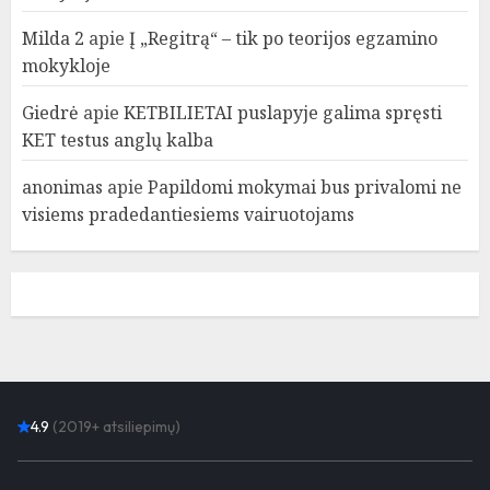
Milda 2
apie
Į „Regitrą“ – tik po teorijos egzamino
mokykloje
Giedrė
apie
KETBILIETAI puslapyje galima spręsti
KET testus anglų kalba
anonimas
apie
Papildomi mokymai bus privalomi ne
visiems pradedantiesiems vairuotojams
4.9
(2019+ atsiliepimų)