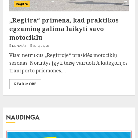
Regitra
„Regitra“ primena, kad praktikos
egzaminą galima laikyti savo
motociklu
DONATAS
2019/03/25
Visai netrukus „Regitroje“ prasidės motociklų
sezonas. Norintys įgyti teisę vairuoti A kategorijos
transporto priemones,...
READ MORE
NAUDINGA