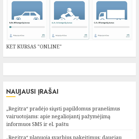
KET KURSAS "ONLINE"
NAUJAUSI ĮRAŠAI
„Regitra“ pradėjo siųsti papildomus pranešimus
vairuotojams: apie negaliojantį pažymėjimą
informuos SMS ir el. paštu
„Regitra“ planuoja svarbius pakeitimus: daugiau