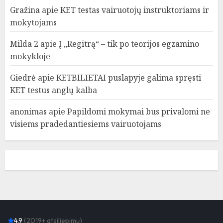
Gražina
apie
KET testas vairuotojų instruktoriams ir
mokytojams
Milda 2
apie
Į „Regitrą“ – tik po teorijos egzamino
mokykloje
Giedrė
apie
KETBILIETAI puslapyje galima spręsti
KET testus anglų kalba
anonimas
apie
Papildomi mokymai bus privalomi ne
visiems pradedantiesiems vairuotojams
4.9
(2019+ atsiliepimų)