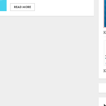
READ MORE
K
K