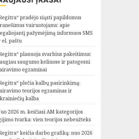
Regitra“ pradėjo siųsti papildomus
ranešimus vairuotojams: apie
egaliojantį pažymėjimą informuos SMS
r el. paštu
Regitra“ planuoja svarbius pakeitimus:
augiau saugumo keliuose ir patogesni
airavimo egzaminai
Regitra“ plečia kalbų pasirinkimą:
airavimo teorijos egzaminas ir
krainiečių kalba
uo 2026 m. keičiasi AM kategorijos
gijimo tvarka: vien teorijos nebeužteks
Regitra“ keičia darbo grafiką: nuo 2026