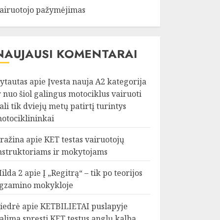
airuotojo pažymėjimas
NAUJAUSI KOMENTARAI
ytautas
apie
Įvesta nauja A2 kategorija
r nuo šiol galingus motociklus vairuoti
ali tik dviejų metų patirtį turintys
otociklininkai
ražina
apie
KET testas vairuotojų
nstruktoriams ir mokytojams
ilda 2
apie
Į „Regitrą“ – tik po teorijos
gzamino mokykloje
iedrė
apie
KETBILIETAI puslapyje
alima spręsti KET testus anglų kalba