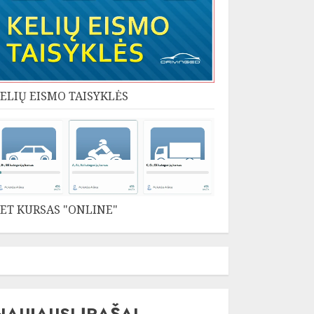
ELIŲ EISMO TAISYKLĖS
ET KURSAS "ONLINE"
NAUJAUSI ĮRAŠAI