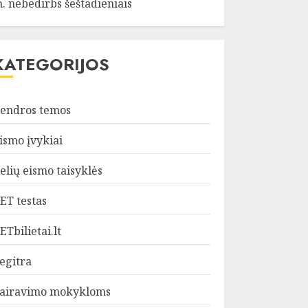
. nebedirbs šeštadieniais
KATEGORIJOS
endros temos
ismo įvykiai
elių eismo taisyklės
ET testas
ETbilietai.lt
egitra
airavimo mokykloms