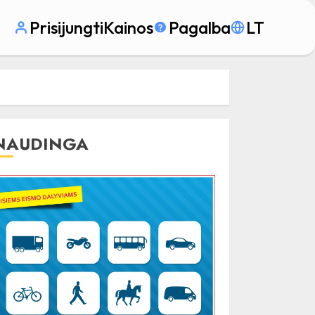
Prisijungti
Kainos
Pagalba
LT
NAUDINGA