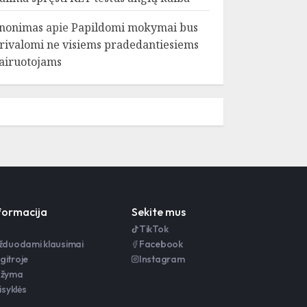
nonimas
apie
Papildomi mokymai bus
rivalomi ne visiems pradedantiesiems
airuotojams
nformacija
Sekite mus
TikTok
užduodami klausimai
Facebook
gitroje
Instagram
ažyma
isyklės