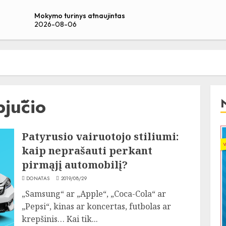
Mokymo turinys atnaujintas
2026-08-06
jūčio
Patyrusio vairuotojo stiliumi:
kaip neprašauti perkant
pirmąjį automobilį?
DONATAS
2019/08/29
„Samsung“ ar „Apple“, „Coca-Cola“ ar
„Pepsi“, kinas ar koncertas, futbolas ar
krepšinis… Kai tik...