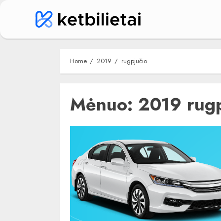
Skip
to
content
Home
2019
rugpjūčio
Mėnuo:
2019 rugp