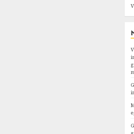
V
V
i
g
m
G
i
M
e
G
g