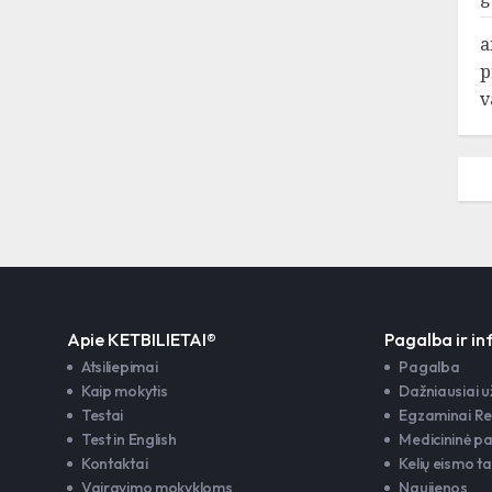
a
p
v
Apie KETBILIETAI®
Pagalba ir i
Atsiliepimai
Pagalba
Kaip mokytis
Dažniausiai 
Testai
Egzaminai Re
Test in English
Medicininė p
Kontaktai
Kelių eismo ta
Vairavimo mokykloms
Naujienos