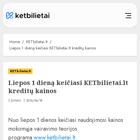
Skip
to
content
Home
KETbilietai.lt
Liepos 1 dieną keičiasi KETbilietai.lt kreditų kainos
KETbilietai.lt
Liepos 1 dieną keičiasi KETbilietai.lt
kreditų kainos
JONAS
2014/06/18
Nuo liepos 1 dienos keičiasi naudojimosi kainos
mokomąja vairavimo teorijos
programa
www.ketbilietai.lt
.