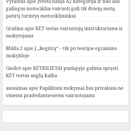
Vytautas
apie
Įvesta nauja A2 kategorija ir nuo šiol
galingus motociklus vairuoti gali tik dviejų metų
patirtį turintys motociklininkai
Gražina
apie
KET testas vairuotojų instruktoriams ir
mokytojams
Milda 2
apie
Į „Regitrą“ – tik po teorijos egzamino
mokykloje
Giedrė
apie
KETBILIETAI puslapyje galima spręsti
KET testus anglų kalba
anonimas
apie
Papildomi mokymai bus privalomi ne
visiems pradedantiesiems vairuotojams