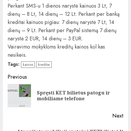
Perkant SMS-u 1 dienos narystė kainuos 3 Lt, 7
dienų – 8 Lt, 14 dienų – 12 Lt. Perkant per banką
kreditai kainuos pigiau: 7 dienų narystė 7 Lt, 14
dienų – 9 Lt. Perkant per PayPal sistemą 7 dienų
narystė 2 EUR, 14 dienų – 3 EUR.
Vairavimo mokykloms kreditų kainos kol kas
nesikeis.
Tags:
kainos
kreditai
Continue
Previous
Reading
Spręsti KET bilietus patogu ir
Pre
mobiliame telefone
pos
Next