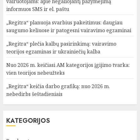
vairuotojams: apie negaliojantį pažymėjimą
informuos SMS ir el. paštu
„Regitra“ planuoja svarbius pakeitimus: daugiau
saugumo keliuose ir patogesni vairavimo egzaminai
„Regitra“ plečia kalbų pasirinkimą: vairavimo
teorijos egzaminas ir ukrainiečių kalba
Nuo 2026 m. keičiasi AM kategorijos įgijimo tvarka:
vien teorijos nebeužteks
„Regitra“ keičia darbo grafiką: nuo 2026 m.
nebedirbs šeštadieniais
KATEGORIJOS