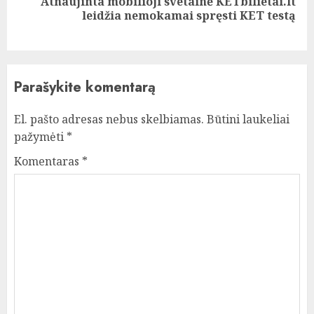
Atnaujinta mobilioji svetainė KETbilietai.lt
Next
leidžia nemokamai spręsti KET testą
post:
Parašykite komentarą
El. pašto adresas nebus skelbiamas.
Būtini laukeliai
pažymėti
*
Komentaras
*