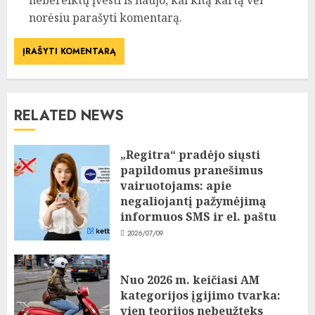
nebereiktų įvesti iš naujo, kai kitą kartą vėl
norėsiu parašyti komentarą.
RELATED NEWS
„Regitra“ pradėjo siųsti
papildomus pranešimus
vairuotojams: apie
negaliojantį pažymėjimą
informuos SMS ir el. paštu
2026/07/09
Nuo 2026 m. keičiasi AM
kategorijos įgijimo tvarka:
vien teorijos nebeužteks