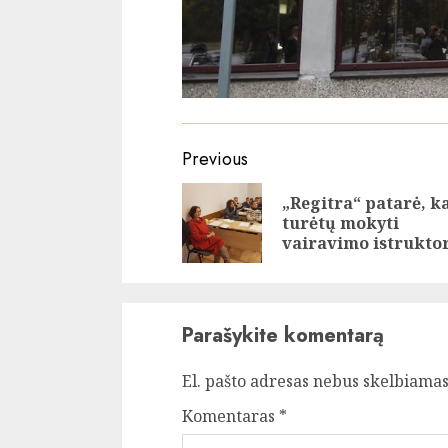
Continue
Previous
Reading
„Regitra“ patarė, k
turėtų mokyti
vairavimo istruktor
Parašykite komentarą
El. pašto adresas nebus skelbiamas
Komentaras
*