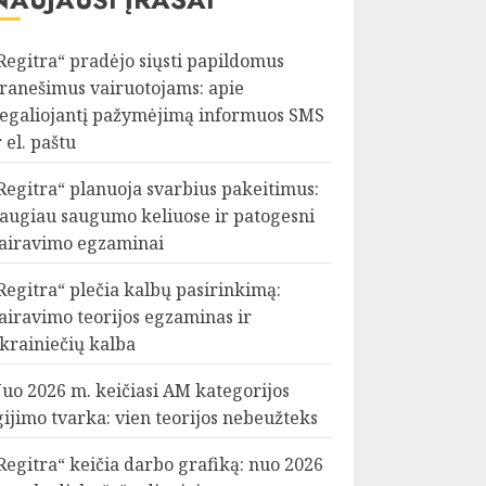
Regitra“ pradėjo siųsti papildomus
ranešimus vairuotojams: apie
egaliojantį pažymėjimą informuos SMS
r el. paštu
Regitra“ planuoja svarbius pakeitimus:
augiau saugumo keliuose ir patogesni
airavimo egzaminai
Regitra“ plečia kalbų pasirinkimą:
airavimo teorijos egzaminas ir
krainiečių kalba
uo 2026 m. keičiasi AM kategorijos
gijimo tvarka: vien teorijos nebeužteks
Regitra“ keičia darbo grafiką: nuo 2026