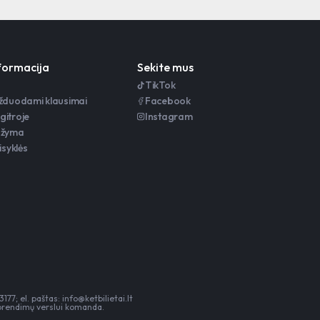
nformacija
Sekite mus
TikTok
užduodami klausimai
Facebook
gitroje
Instagram
ažyma
isyklės
177; el. paštas:
info@ketbilietai.lt
sprendimų verslui
komanda.