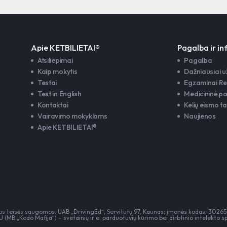
Apie KETBILIETAI®
Pagalba ir i
Atsiliepimai
Pagalba
Kaip mokytis
Dažniausiai 
Testai
Egzaminai Re
Test in English
Medicininė p
Kontaktai
Kelių eismo ta
Vairavimo mokykloms
Naujienos
Apie KETBILIETAI®
 teisės saugomos. UAB „DrivingEd“, Servitutų 97, Kaunas; įmonės kodas: 302653
 (MB „Kodo Mafija“)
–
svetainių ir e. parduotuvių kūrimo
bei
dirbtinio intelekto 