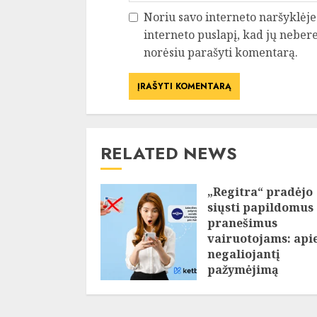
Noriu savo interneto naršyklėje 
interneto puslapį, kad jų neberei
norėsiu parašyti komentarą.
RELATED NEWS
„Regitra“ pradėjo
siųsti papildomus
pranešimus
vairuotojams: api
negaliojantį
pažymėjimą
informuos SMS ir e
paštu