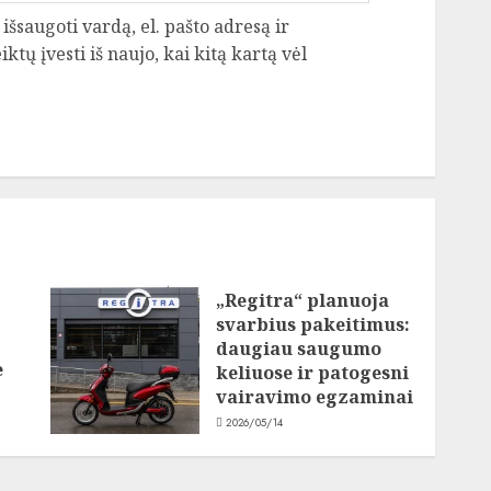
išsaugoti vardą, el. pašto adresą ir
ktų įvesti iš naujo, kai kitą kartą vėl
„Regitra“ planuoja
svarbius pakeitimus:
daugiau saugumo
e
keliuose ir patogesni
vairavimo egzaminai
2026/05/14
l.