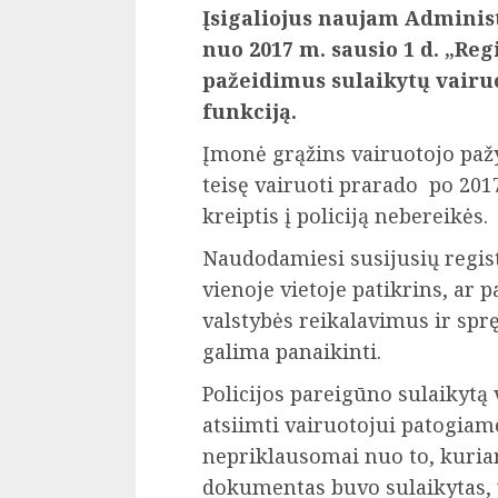
Įsigaliojus naujam Adminis
nuo 2017 m. sausio 1 d. „Reg
pažeidimus sulaikytų vair
funkciją.
Įmonė grąžins vairuotojo paž
teisę vairuoti prarado po 201
kreiptis į policiją nebereikės.
Naudodamiesi susijusių regist
vienoje vietoje patikrins, ar 
valstybės reikalavimus ir spr
galima panaikinti.
Policijos pareigūno sulaikyt
atsiimti vairuotojui patogiam
nepriklausomai nuo to, kuriam
dokumentas buvo sulaikytas, 