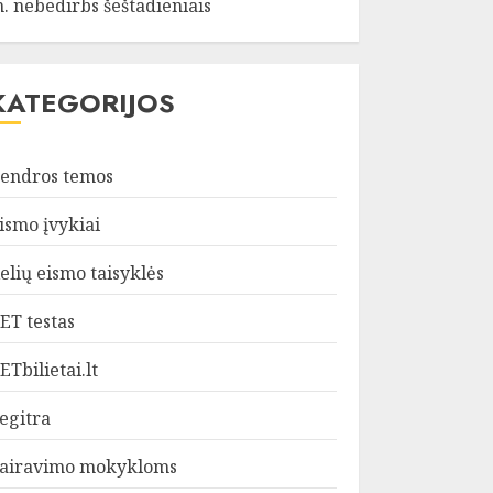
. nebedirbs šeštadieniais
KATEGORIJOS
endros temos
ismo įvykiai
elių eismo taisyklės
ET testas
ETbilietai.lt
egitra
airavimo mokykloms