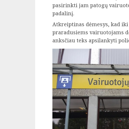
pasirinkti jam patogų vairuo
padalinį.
Atkreiptinas dėmesys, kad iki 
praradusiems vairuotojams d
anksčiau teks apsilankyti polic