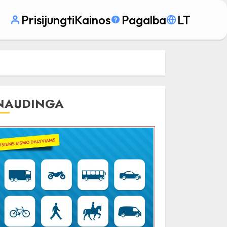
Prisijungti
Kainos
Pagalba
LT
NAUDINGA