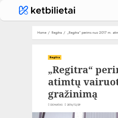
Skip
to
content
Home
Regitra
„Regitra“ perims nuo 2017 m. ati
Regitra
„Regitra“ per
atimtų vairuo
gražinimą
DONATAS
2016/12/29