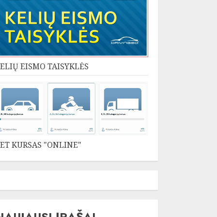
ELIŲ EISMO TAISYKLĖS
ET KURSAS "ONLINE"
NAUJAUSI ĮRAŠAI