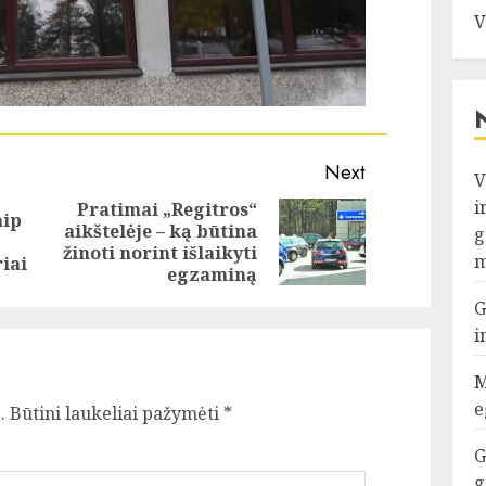
V
Next
V
i
Pratimai „Regitros“
aip
aikštelėje – ką būtina
Previous
Next
g
žinoti norint išlaikyti
m
post:
post:
iai
egzaminą
G
i
M
e
.
Būtini laukeliai pažymėti
*
G
g