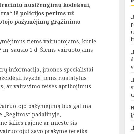
tracinių nusižengimų kodeksui,
itra“ iš policijos perims už
„
uotojo pažymėjimų grąžinimo
p
n
i
ymėjimus tiems vairuotojams, kurie
7 m. sausio 1 d. Šiems vairuotojams
„
d
v
rų informacija, įmonės specialistai
pažeidėjai įvykdė jiems nustatytus
„
ęs, ar vairavimo teisės apribojimus
v
u
ą vairuotojo pažymėjimą bus galima
N
e „Regitros“ padalinyje,
į
e šalies rajone ar mieste šis
„
vairuotojui savo prašyme tereiks