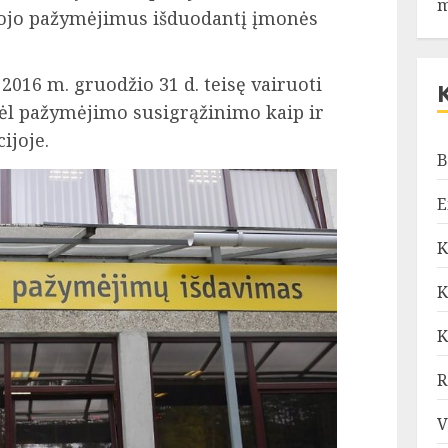
m
tojo pažymėjimus išduodantį įmonės
2016 m. gruodžio 31 d. teisę vairuoti
ėl pažymėjimo susigrąžinimo kaip ir
ijoje.
B
E
K
K
K
R
V