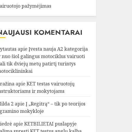
airuotojo pažymėjimas
NAUJAUSI KOMENTARAI
ytautas
apie
Įvesta nauja A2 kategorija
r nuo šiol galingus motociklus vairuoti
ali tik dviejų metų patirtį turintys
otociklininkai
ražina
apie
KET testas vairuotojų
nstruktoriams ir mokytojams
ilda 2
apie
Į „Regitrą“ – tik po teorijos
gzamino mokykloje
iedrė
apie
KETBILIETAI puslapyje
alima spręsti KET testus anglų kalba