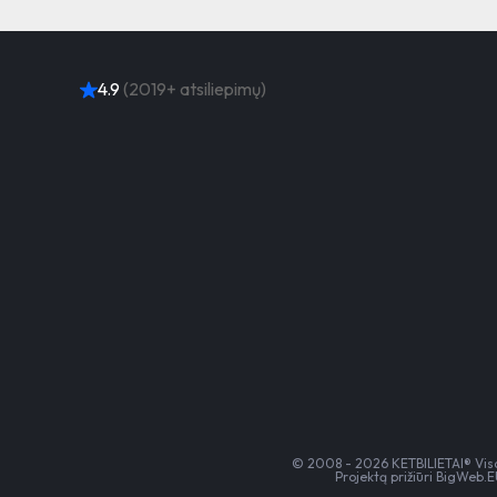
2026/07/09
4.9
(2019+ atsiliepimų)
© 2008 - 2026 KETBILIETAI® Visos
Projektą prižiūri
BigWeb.EU