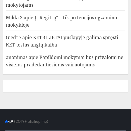
mokytojams
Milda 2
apie
Į „Regitrą“ – tik po teorijos egzamino
mokykloje
Giedrė
apie
KETBILIETAI puslapyje galima spręsti
KET testus anglų kalba
anonimas
apie
Papildomi mokymai bus privalomi ne
visiems pradedantiesiems vairuotojams
4.9
(2019+ atsiliepimų)