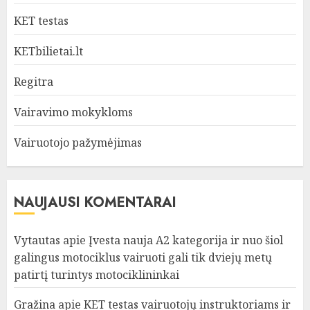
KET testas
KETbilietai.lt
Regitra
Vairavimo mokykloms
Vairuotojo pažymėjimas
NAUJAUSI KOMENTARAI
Vytautas
apie
Įvesta nauja A2 kategorija ir nuo šiol
galingus motociklus vairuoti gali tik dviejų metų
patirtį turintys motociklininkai
Gražina
apie
KET testas vairuotojų instruktoriams ir