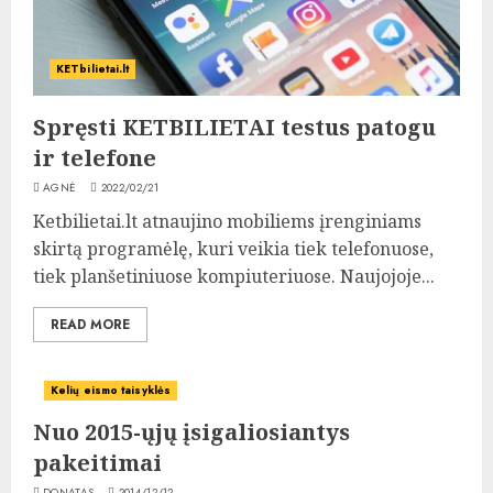
KETbilietai.lt
Spręsti KETBILIETAI testus patogu
ir telefone
AGNĖ
2022/02/21
Ketbilietai.lt atnaujino mobiliems įrenginiams
skirtą programėlę, kuri veikia tiek telefonuose,
tiek planšetiniuose kompiuteriuose. Naujojoje...
READ MORE
Kelių eismo taisyklės
Nuo 2015-ųjų įsigaliosiantys
pakeitimai
DONATAS
2014/12/12