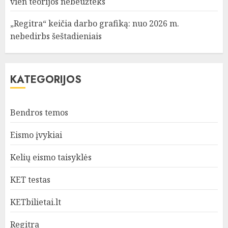
vien teorijos nebeužteks
„Regitra“ keičia darbo grafiką: nuo 2026 m.
nebedirbs šeštadieniais
KATEGORIJOS
Bendros temos
Eismo įvykiai
Kelių eismo taisyklės
KET testas
KETbilietai.lt
Regitra