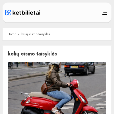
Skip
to
content
Home
kelių eismo taisyklės
kelių eismo taisyklės