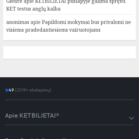
Giedrė
apie
KETBILIETAI puslapyje galima spręsti
KET testus anglų kalba
anonimas
apie
Papildomi mokymai bus privalomi ne
visiems pradedantiesiems vairuotojams
4.9
(2019+ atsiliepimų)
Apie KETBILIETAI®
Atsiliepimai
Kaip mokytis