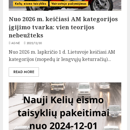
Kelių eismo taisyklės
Vairuotojo pažymėjimas
Nuo 2026 m. keičiasi AM kategorijos
įgijimo tvarka: vien teorijos
nebeužteks
AGNĖ
2025/12/30
Nuo 2026 m. lapkričio 1 d. Lietuvoje keičiasi AM
kategorijos (mopedų ir lengvųjų keturračių)...
READ MORE