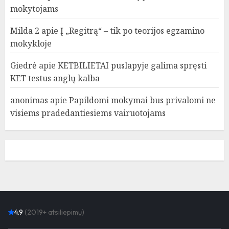
mokytojams
Milda 2
apie
Į „Regitrą“ – tik po teorijos egzamino
mokykloje
Giedrė
apie
KETBILIETAI puslapyje galima spręsti
KET testus anglų kalba
anonimas
apie
Papildomi mokymai bus privalomi ne
visiems pradedantiesiems vairuotojams
4.9
(2019+ atsiliepimų)