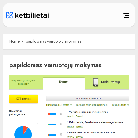
Skip
to
content
Home
papildomas vairuotojų mokymas
papildomas vairuotojų mokymas