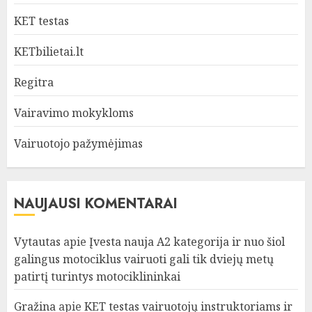
KET testas
KETbilietai.lt
Regitra
Vairavimo mokykloms
Vairuotojo pažymėjimas
NAUJAUSI KOMENTARAI
Vytautas
apie
Įvesta nauja A2 kategorija ir nuo šiol
galingus motociklus vairuoti gali tik dviejų metų
patirtį turintys motociklininkai
Gražina
apie
KET testas vairuotojų instruktoriams ir