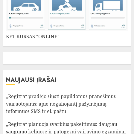
KET KURSAS "ONLINE"
NAUJAUSI ĮRAŠAI
„Regitra“ pradėjo siųsti papildomus pranešimus
vairuotojams: apie negaliojantį pažymėjimą
informuos SMS ir el. paštu
„Regitra“ planuoja svarbius pakeitimus: daugiau
saugumo keliuose ir patogesni vairavimo egzaminai