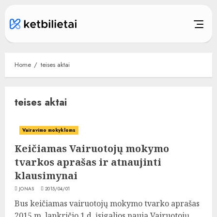
Skip
to
content
Home
teises aktai
teises aktai
Vairavimo mokykloms
Keičiamas Vairuotojų mokymo
tvarkos aprašas ir atnaujinti
klausimynai
JONAS
2015/04/01
Bus keičiamas vairuotojų mokymo tvarko aprašas
2015 m. lapkričio 1 d. įsigalios nauja Vairuotojų...