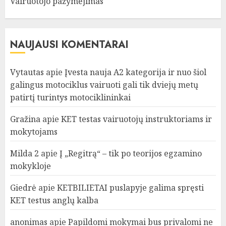
Vairuotojo pažymėjimas
NAUJAUSI KOMENTARAI
Vytautas
apie
Įvesta nauja A2 kategorija ir nuo šiol
galingus motociklus vairuoti gali tik dviejų metų
patirtį turintys motociklininkai
Gražina
apie
KET testas vairuotojų instruktoriams ir
mokytojams
Milda 2
apie
Į „Regitrą“ – tik po teorijos egzamino
mokykloje
Giedrė
apie
KETBILIETAI puslapyje galima spręsti
KET testus anglų kalba
anonimas
apie
Papildomi mokymai bus privalomi ne