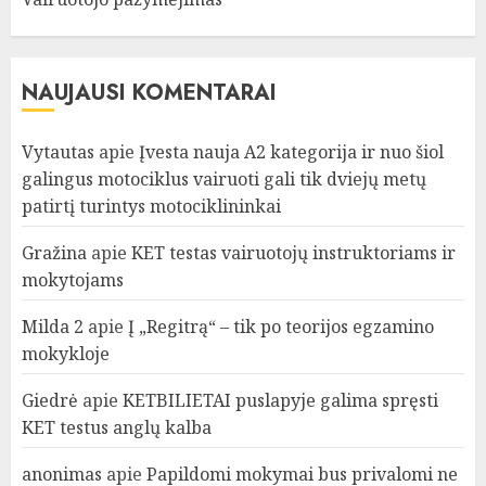
NAUJAUSI KOMENTARAI
Vytautas
apie
Įvesta nauja A2 kategorija ir nuo šiol
galingus motociklus vairuoti gali tik dviejų metų
patirtį turintys motociklininkai
Gražina
apie
KET testas vairuotojų instruktoriams ir
mokytojams
Milda 2
apie
Į „Regitrą“ – tik po teorijos egzamino
mokykloje
Giedrė
apie
KETBILIETAI puslapyje galima spręsti
KET testus anglų kalba
anonimas
apie
Papildomi mokymai bus privalomi ne