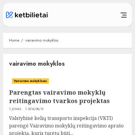
Skip
to
content
Home
vairavimo mokyklos
vairavimo mokyklos
Vairavimo mokykloms
Parengtas vairavimo mokyklų
reitingavimo tvarkos projektas
JONAS
2014/08/15
Valstybinė kelių transporto inspekcija (VKTI)
parengė Vairavimo mokyklų reitingavimo aprašo
projektą, kuris turėtų būti...