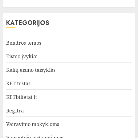
KATEGORIJOS
Bendros temos
Eismo įvykiai
Kelių eismo taisyklės
KET testas
KETbilietai.lt
Regitra
Vairavimo mokykloms
Vairuotojo pažymėjimas