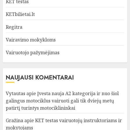
KET testas
KETbilietai.lt
Regitra
Vairavimo mokykloms
Vairuotojo pažymėjimas
NAUJAUSI KOMENTARAI
Vytautas
apie
Įvesta nauja A2 kategorija ir nuo šiol
galingus motociklus vairuoti gali tik dviejų metų
patirtį turintys motociklininkai
Gražina
apie
KET testas vairuotojų instruktoriams ir
mokytojams