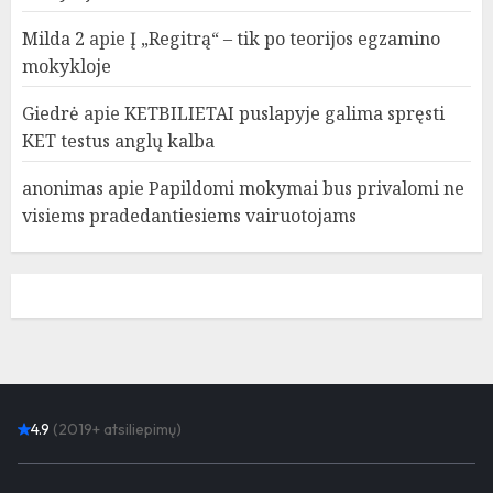
Milda 2
apie
Į „Regitrą“ – tik po teorijos egzamino
mokykloje
Giedrė
apie
KETBILIETAI puslapyje galima spręsti
KET testus anglų kalba
anonimas
apie
Papildomi mokymai bus privalomi ne
visiems pradedantiesiems vairuotojams
4.9
(2019+ atsiliepimų)