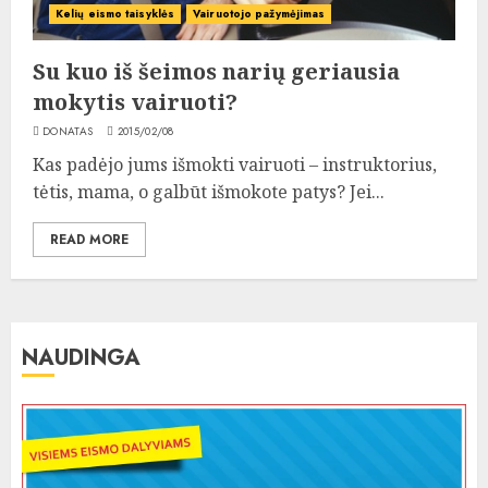
Kelių eismo taisyklės
Vairuotojo pažymėjimas
Su kuo iš šeimos narių geriausia
mokytis vairuoti?
DONATAS
2015/02/08
Kas padėjo jums išmokti vairuoti – instruktorius,
tėtis, mama, o galbūt išmokote patys? Jei...
READ MORE
NAUDINGA