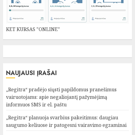
KET KURSAS "ONLINE"
NAUJAUSI ĮRAŠAI
„Regitra“ pradėjo siųsti papildomus pranešimus
vairuotojams: apie negaliojantį pažymėjimą
informuos SMS ir el. paštu
„Regitra“ planuoja svarbius pakeitimus: daugiau
saugumo keliuose ir patogesni vairavimo egzaminai