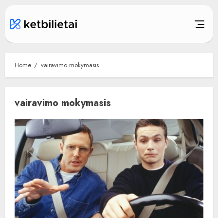
Skip
to
content
Home
vairavimo mokymasis
vairavimo mokymasis