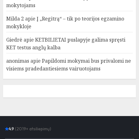
mokytojams
Milda 2
apie
Į „Regitrą“ – tik po teorijos egzamino
mokykloje
Giedrė
apie
KETBILIETAI puslapyje galima spręsti
KET testus anglų kalba
anonimas
apie
Papildomi mokymai bus privalomi ne
visiems pradedantiesiems vairuotojams
4.9
(2019+ atsiliepimų)