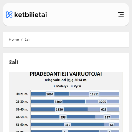
Skip
to
content
Home
žali
žali