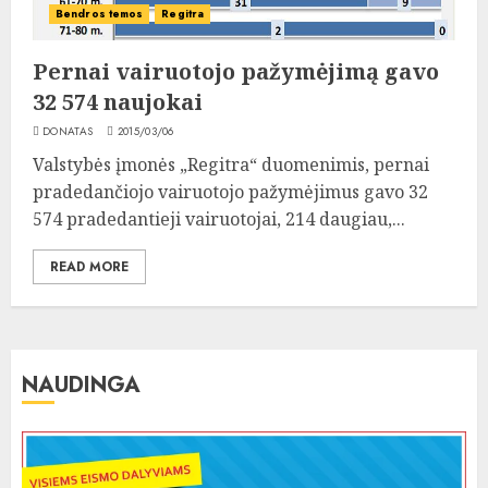
Bendros temos
Regitra
Pernai vairuotojo pažymėjimą gavo
32 574 naujokai
DONATAS
2015/03/06
Valstybės įmonės „Regitra“ duomenimis, pernai
pradedančiojo vairuotojo pažymėjimus gavo 32
574 pradedantieji vairuotojai, 214 daugiau,...
READ MORE
NAUDINGA