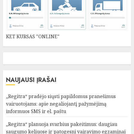
KET KURSAS "ONLINE"
NAUJAUSI ĮRAŠAI
„Regitra“ pradėjo siųsti papildomus pranešimus
vairuotojams: apie negaliojantį pažymėjimą
informuos SMS ir el. paštu
„Regitra“ planuoja svarbius pakeitimus: daugiau
saugumo keliuose ir patogesni vairavimo egzaminai