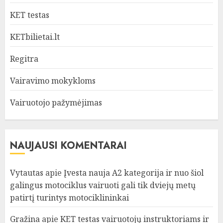
KET testas
KETbilietai.lt
Regitra
Vairavimo mokykloms
Vairuotojo pažymėjimas
NAUJAUSI KOMENTARAI
Vytautas
apie
Įvesta nauja A2 kategorija ir nuo šiol
galingus motociklus vairuoti gali tik dviejų metų
patirtį turintys motociklininkai
Gražina
apie
KET testas vairuotojų instruktoriams ir