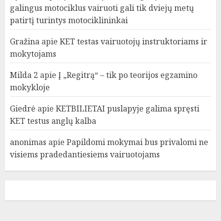
galingus motociklus vairuoti gali tik dviejų metų
patirtį turintys motociklininkai
Gražina
apie
KET testas vairuotojų instruktoriams ir
mokytojams
Milda 2
apie
Į „Regitrą“ – tik po teorijos egzamino
mokykloje
Giedrė
apie
KETBILIETAI puslapyje galima spręsti
KET testus anglų kalba
anonimas
apie
Papildomi mokymai bus privalomi ne
visiems pradedantiesiems vairuotojams