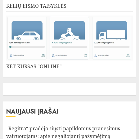
KELIŲ EISMO TAISYKLĖS
KET KURSAS "ONLINE"
NAUJAUSI ĮRAŠAI
„Regitra“ pradėjo siųsti papildomus pranešimus
vairuotojams: apie negaliojantį pažymėjimą