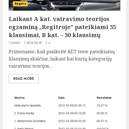
Regitra
Laikant A kat. vairavimo teorijos
egzaminą „Regitroje” pateikiami 35
klausimai, B kat. – 30 klausimų
JONAS
2013/03/29
2
Primename, kad pasikeitė KET teste pateikiamų
klausimų skaičius, laikant kai kurių kategorijų
vairavimo teorijos...
READ MORE