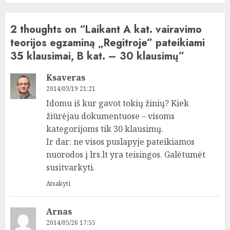
2 thoughts on “
Laikant A kat. vairavimo
teorijos egzaminą „Regitroje” pateikiami
35 klausimai, B kat. – 30 klausimų
”
Ksaveras
2014/03/19 21:21
Idomu iš kur gavot tokių žinių? Kiek
žiūrėjau dokumentuose – visoms
kategorijoms tik 30 klausimų.
Ir dar: ne visos puslapyje pateikiamos
nuorodos į lrs.lt yra teisingos. Galėtumėt
susitvarkyti.
Atsakyti
Arnas
2014/05/26 17:55