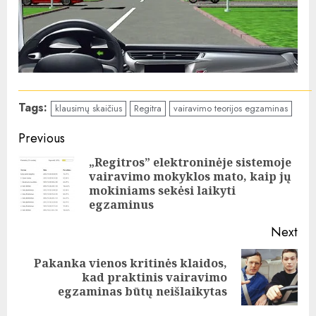
Tags:
klausimų skaičius
Regitra
vairavimo teorijos egzaminas
Continue
Previous
Reading
„Regitros” elektroninėje sistemoje
vairavimo mokyklos mato, kaip jų
Pre
mokiniams sekėsi laikyti
pos
egzaminus
Next
Pakanka vienos kritinės klaidos,
Next
kad praktinis vairavimo
post:
egzaminas būtų neišlaikytas