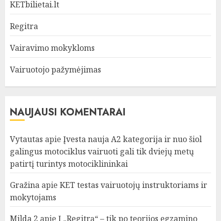
KETbilietai.lt
Regitra
Vairavimo mokykloms
Vairuotojo pažymėjimas
NAUJAUSI KOMENTARAI
Vytautas
apie
Įvesta nauja A2 kategorija ir nuo šiol
galingus motociklus vairuoti gali tik dviejų metų
patirtį turintys motociklininkai
Gražina
apie
KET testas vairuotojų instruktoriams ir
mokytojams
Milda 2
apie
Į „Regitrą“ – tik po teorijos egzamino