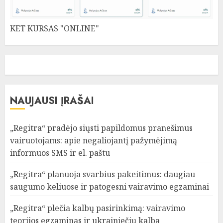
KET KURSAS "ONLINE"
NAUJAUSI ĮRAŠAI
„Regitra“ pradėjo siųsti papildomus pranešimus
vairuotojams: apie negaliojantį pažymėjimą
informuos SMS ir el. paštu
„Regitra“ planuoja svarbius pakeitimus: daugiau
saugumo keliuose ir patogesni vairavimo egzaminai
„Regitra“ plečia kalbų pasirinkimą: vairavimo
teorijos egzaminas ir ukrainiečių kalba