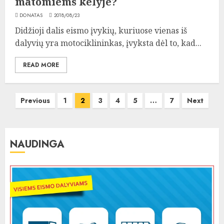
matomiems kelyje?
DONATAS
2018/08/23
Didžioji dalis eismo įvykių, kuriuose vienas iš
dalyvių yra motociklininkas, įvyksta dėl to, kad...
READ MORE
Įrašų
Previous
1
2
3
4
5
…
7
Next
puslapiavimas
NAUDINGA