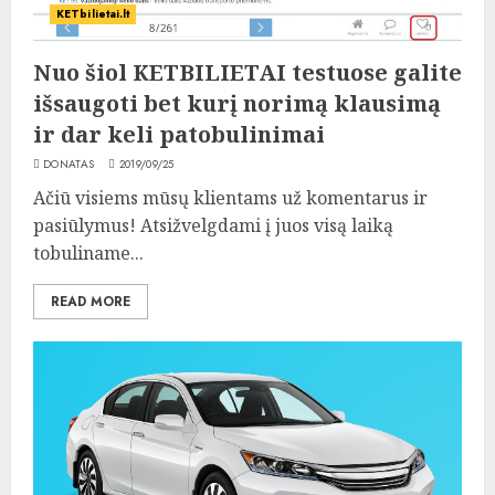
KETbilietai.lt
Nuo šiol KETBILIETAI testuose galite
išsaugoti bet kurį norimą klausimą
ir dar keli patobulinimai
DONATAS
2019/09/25
Ačiū visiems mūsų klientams už komentarus ir
pasiūlymus! Atsižvelgdami į juos visą laiką
tobuliname...
READ MORE