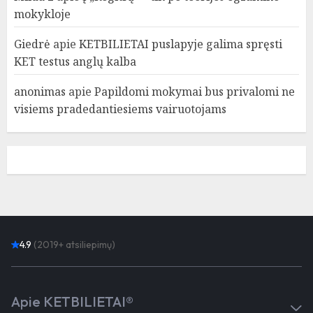
mokykloje
Giedrė
apie
KETBILIETAI puslapyje galima spręsti
KET testus anglų kalba
anonimas
apie
Papildomi mokymai bus privalomi ne
visiems pradedantiesiems vairuotojams
4.9
(2019+ atsiliepimų)
Apie KETBILIETAI®