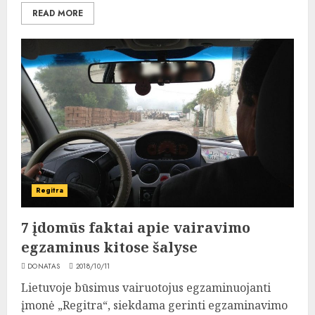
READ MORE
Regitra
7 įdomūs faktai apie vairavimo
egzaminus kitose šalyse
DONATAS
2018/10/11
Lietuvoje būsimus vairuotojus egzaminuojanti
įmonė „Regitra“, siekdama gerinti egzaminavimo