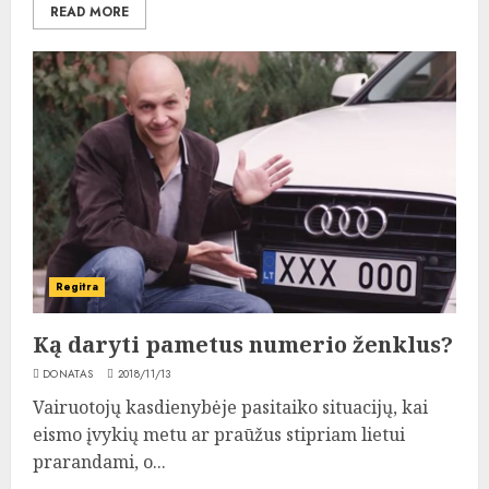
READ MORE
Regitra
Ką daryti pametus numerio ženklus?
DONATAS
2018/11/13
Vairuotojų kasdienybėje pasitaiko situacijų, kai
eismo įvykių metu ar praūžus stipriam lietui
prarandami, o...