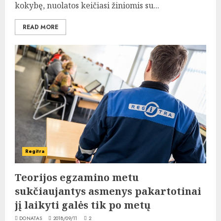
kokybę, nuolatos keičiasi žiniomis su...
READ MORE
Regitra
Teorijos egzamino metu
sukčiaujantys asmenys pakartotinai
jį laikyti galės tik po metų
DONATAS
2018/09/11
2