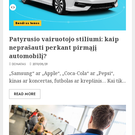
Bendros temos
Patyrusio vairuotojo stiliumi: kaip
neprašauti perkant pirmąjį
automobilį?
DONATAS
2019/08/29
„Samsung“ ar „Apple“, „Coca-Cola“ ar „Pepsi“,
kinas ar koncertas, futbolas ar krepšinis… Kai tik...
READ MORE