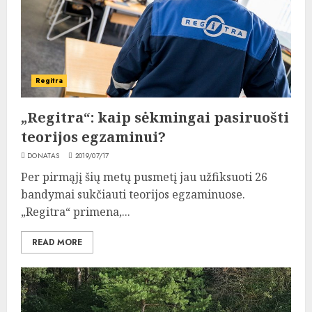
Regitra
„Regitra“: kaip sėkmingai pasiruošti
teorijos egzaminui?
DONATAS
2019/07/17
Per pirmąjį šių metų pusmetį jau užfiksuoti 26
bandymai sukčiauti teorijos egzaminuose.
„Regitra“ primena,...
READ MORE