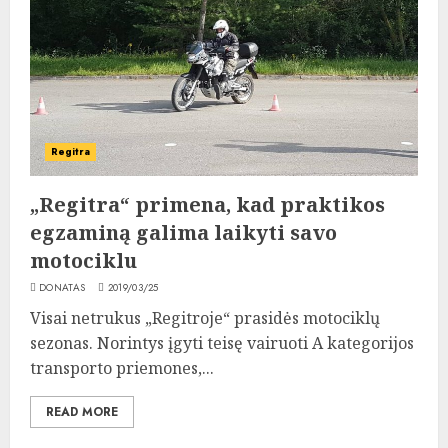
Regitra
„Regitra“ primena, kad praktikos
egzaminą galima laikyti savo
motociklu
DONATAS
2019/03/25
Visai netrukus „Regitroje“ prasidės motociklų
sezonas. Norintys įgyti teisę vairuoti A kategorijos
transporto priemones,...
READ MORE