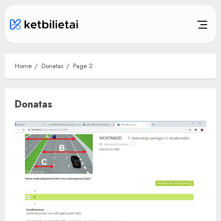
Skip
to
content
Home
Donatas
Page 2
Donatas