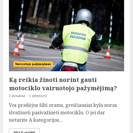
Vairuotojo pažymėjimas
Ką reikia žinoti norint gauti
motociklo vairuotojo pažymėjimą?
DONATAS
2019/02/12
Vos pradėjus šilti orams, greičiausiai kyla noras
išvažiuoti pasivažinėti motociklu. O jei dar
neturite A kategorijos...