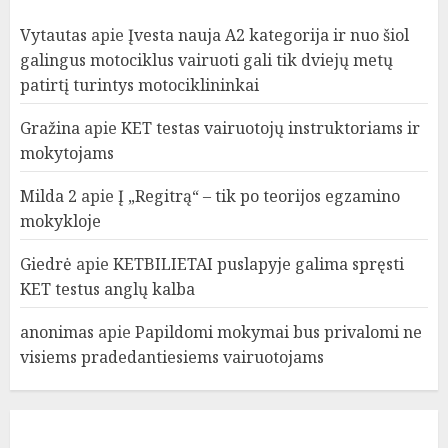
Vytautas
apie
Įvesta nauja A2 kategorija ir nuo šiol
galingus motociklus vairuoti gali tik dviejų metų
patirtį turintys motociklininkai
Gražina
apie
KET testas vairuotojų instruktoriams ir
mokytojams
Milda 2
apie
Į „Regitrą“ – tik po teorijos egzamino
mokykloje
Giedrė
apie
KETBILIETAI puslapyje galima spręsti
KET testus anglų kalba
anonimas
apie
Papildomi mokymai bus privalomi ne
visiems pradedantiesiems vairuotojams