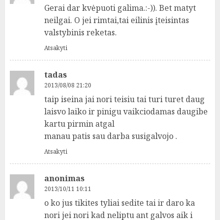
Gerai dar kvėpuoti galima.:-)). Bet matyt
neilgai. O jei rimtai,tai eilinis įteisintas
valstybinis reketas.
Atsakyti
tadas
2013/08/08 21:20
taip iseina jai nori teisiu tai turi turet daug
laisvo laiko ir pinigu vaikciodamas daugibe
kartu pirmin atgal
manau patis sau darba susigalvojo .
Atsakyti
anonimas
2013/10/11 10:11
o ko jus tikites tyliai sedite tai ir daro ka
nori jei nori kad neliptu ant galvos aik i