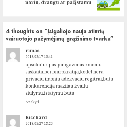
nariu, draugu ar pažįstamu
post:
4 thoughts on “
Įsigaliojo nauja atimtų
vairuotojo pažymėjimų grąžinimo tvarka
”
rimas
2013/02/17 15:41
apsoliutus pasipinigavimas zmoniu
saskaita,bei biurokratija,kodel nera
privaciu imoniu adekvaciu regitrai,butu
konkurencija maziiau kvailu
siulymu,istatymu butu
Atsakyti
Ricchard
2013/05/27 13:25