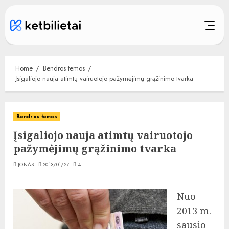
Skip
to
content
Home
Bendros temos
Įsigaliojo nauja atimtų vairuotojo pažymėjimų grąžinimo tvarka
Bendros temos
Įsigaliojo nauja atimtų vairuotojo
pažymėjimų grąžinimo tvarka
JONAS
2013/01/27
4
Nuo
2013 m.
sausio