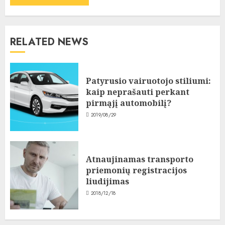
RELATED NEWS
Patyrusio vairuotojo stiliumi:
kaip neprašauti perkant
pirmąjį automobilį?
2019/08/29
Atnaujinamas transporto
priemonių registracijos
liudijimas
2018/12/18