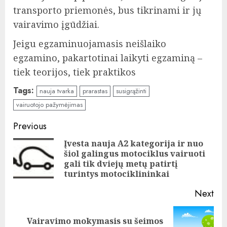
transporto priemonės, bus tikrinami ir jų
vairavimo įgūdžiai.
Jeigu egzaminuojamasis neišlaiko
egzamino, pakartotinai laikyti egzaminą –
tiek teorijos, tiek praktikos
Tags:
nauja tvarka
prarastas
susigrąžinti
vairuotojo pažymėjimas
Continue
Previous
Reading
Įvesta nauja A2 kategorija ir nuo
šiol galingus motociklus vairuoti
Pre
gali tik dviejų metų patirtį
pos
turintys motociklininkai
Next
Vairavimo mokymasis su šeimos
Next