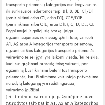
transporto priemonių kategorijos nuo lengviausios
iki sunkiausios išdėstomos taip: B1, B, BE, C1/D1
(pasirinktinai arba C1, arba D1), C1E/D1E
(pasirinktinai arba C1E, arba D1E), C, D, DE, CE.
Pagal naujai įsigaliojusią tvarką, jeigu
egzaminuojamasis nori susigrąžinti teisę vairuoti
A1, A2 arba A kategorijos transporto priemonę,
egzaminai šios kategorijos transporto priemonės
vairavimo teisei įgyti yra laikomi visada. Tai reiškia,
kad, susigrąžinant prarastą teisę vairuoti, per
egzaminą bus tikrinami būtent tos transporto
priemonės, kuri iš atimtame vairuotojo pažymėjime
nurodytų kategorijų yra sudėtingiausia,
vairavimo įgūdžiai.
Jei atimtame vairuotojo pažymėjime buvo
nurodytos taip pat ir A1, A2 ar A kategorijos