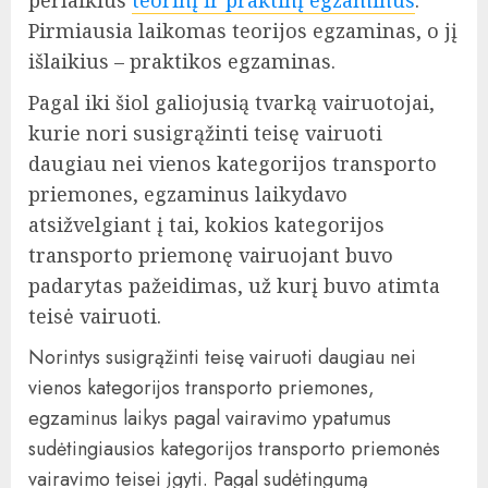
perlaikius
teorinį ir praktinį egzaminus
.
Pirmiausia laikomas teorijos egzaminas, o jį
išlaikius – praktikos egzaminas.
Pagal iki šiol galiojusią tvarką vairuotojai,
kurie nori susigrąžinti teisę vairuoti
daugiau nei vienos kategorijos transporto
priemones, egzaminus laikydavo
atsižvelgiant į tai, kokios kategorijos
transporto priemonę vairuojant buvo
padarytas pažeidimas, už kurį buvo atimta
teisė vairuoti.
Norintys susigrąžinti teisę vairuoti daugiau nei
vienos kategorijos transporto priemones,
egzaminus laikys pagal vairavimo ypatumus
sudėtingiausios kategorijos transporto priemonės
vairavimo teisei įgyti. Pagal sudėtingumą